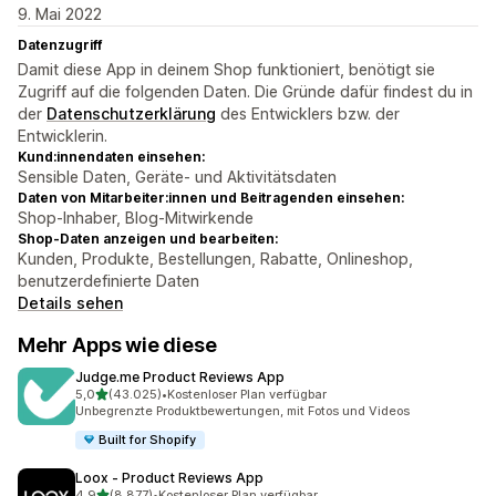
9. Mai 2022
Datenzugriff
Damit diese App in deinem Shop funktioniert, benötigt sie
Zugriff auf die folgenden Daten. Die Gründe dafür findest du in
der
Datenschutzerklärung
des Entwicklers bzw. der
Entwicklerin.
Kund:innendaten einsehen:
Sensible Daten, Geräte- und Aktivitätsdaten
Daten von Mitarbeiter:innen und Beitragenden einsehen:
Shop-Inhaber, Blog-Mitwirkende
Shop-Daten anzeigen und bearbeiten:
Kunden, Produkte, Bestellungen, Rabatte, Onlineshop,
benutzerdefinierte Daten
Details sehen
Mehr Apps wie diese
Judge.me Product Reviews App
von 5 Sternen
5,0
(43.025)
•
Kostenloser Plan verfügbar
43025 Rezensionen insgesamt
Unbegrenzte Produktbewertungen, mit Fotos und Videos
Built for Shopify
Loox ‑ Product Reviews App
von 5 Sternen
4,9
(8.877)
•
Kostenloser Plan verfügbar