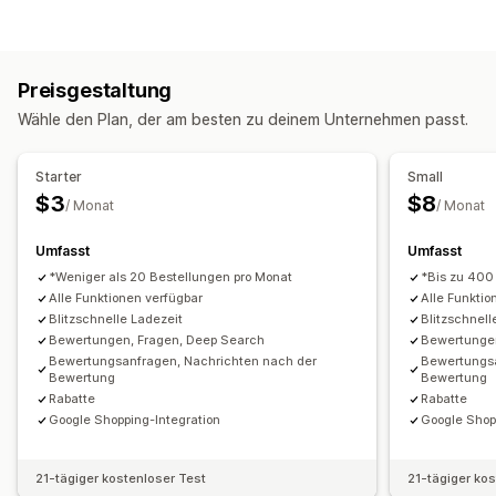
Fotorezensionen
Videorezensionen
Sternebewertungen
Bearbeitungstools
Badges
Karussells
Mediengalerien
Rasterlayout
KI-Generierung
Tabs oder Seitenleisten
Seite "Alle Rezensionen"
Preisgestaltung
Rezensions-Highlights
Fragen und Antworten
Anzeigeoptionen
Wähle den Plan, der am besten zu deinem Unternehmen passt.
Produktgruppierung
Filterung
Rich Snippets
Tabs
Wege zum Einholen von Rezensionen
Starter
Small
E-Mail-Anfragen
SMS-Anfragen
Formulare
$3
$8
/ Monat
/ Monat
Import und Export
Migration von Rezensionen
Umfasst
Umfasst
Automatisierungen
Individuelle Anfragen
*Weniger als 20 Bestellungen pro Monat
*Bis zu 400
Alle Funktionen verfügbar
Alle Funktio
Blitzschnelle Ladezeit
Blitzschnell
Bewertungen, Fragen, Deep Search
Bewertungen
Bewertungsanfragen, Nachrichten nach der
Bewertungsa
Bewertung
Bewertung
Rabatte
Rabatte
Google Shopping-Integration
Google Shop
21-tägiger kostenloser Test
21-tägiger ko