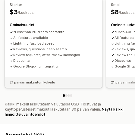
Arvostelujen keräystavat
Starter
Small
Sähköpostipyynnöt
SMS-pyynnöt
Lomakkeet
$3
$8
/kuukausi
/kuukaus
Tuonti ja vienti
Arvostelujen siirto
Automaatiot
Ominaisuudet
Ominaisuude
Mukautetut pyynnöt
*Less than 20 orders per month
*Up to 400 
All features available
All features
Lightning fast load speed
Lightning fa
Reviews, questions, deep search
Reviews, qu
Review requests, after-review messages
Review requ
Discounts
Discounts
Google Shopping integration
Google Shop
21 päivän maksuton kokeilu
21 päivän mak
Kaikki maksut laskutetaan valuutassa USD. Toistuvat ja
käyttöperusteiset maksut laskutetaan 30 päivän välein.
Näytä kaikki
hinnoitteluvaihtoehdot
Arvostelut