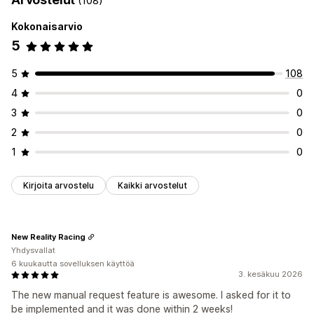
(108)
Kokonaisarvio
5
5
108
4
0
3
0
2
0
1
0
Kirjoita arvostelu
Kaikki arvostelut
New Reality Racing
Yhdysvallat
6 kuukautta sovelluksen käyttöä
3. kesäkuu 2026
The new manual request feature is awesome. I asked for it to
be implemented and it was done within 2 weeks!