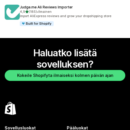
Judge.me Ali Reviews Importer
/ 5 tähteä
4,9
(185)
•
Ilmainen
185 arvostelua yhteensä
Import AliExpress reviews and grow your dropshipping store
Built for Shopify
Haluatko lisätä
sovelluksen?
Kokeile Shopifyta ilmaiseksi kolmen päivän ajan
Sovellusluokat
Pääluokat