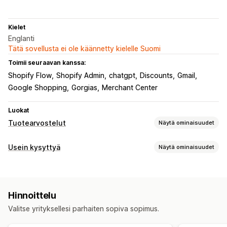
Kielet
Englanti
Tätä sovellusta ei ole käännetty kielelle Suomi
Toimii seuraavan kanssa:
Shopify Flow
Shopify Admin
chatgpt
Discounts
Gmail
Google Shopping
Gorgias
Merchant Center
Luokat
Tuotearvostelut
Näytä ominaisuudet
Näyttövaihtoehdot
Usein kysyttyä
Näytä ominaisuudet
Valokuva-arvostelut
Videoarvostelut
Tähtiluokitukset
Muokkaustyökalut
Tunnukset
Karusellit
Mediagalleriat
Ruudukkoasettelu
Tekoälygenerointi
Välilehdet tai sivupalkit
Kaikki arvostelut -sivu
Hinnoittelu
Arvostelujen kohokohdat
Kysymyksiä ja vastauksia
Näyttövaihtoehdot
Valitse yrityksellesi parhaiten sopiva sopimus.
Tuoteryhmittely
Suodatus
Rich-koodinpätkät
Välilehdet