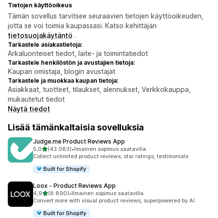
Tietojen käyttöoikeus
Tämän sovellus tarvitsee seuraavien tietojen käyttöoikeuden,
jotta se voi toimia kaupassasi. Katso kehittäjän
tietosuojakäytäntö
.
Tarkastele asiakastietoja:
Arkaluonteiset tiedot, laite- ja toimintatiedot
Tarkastele henkilöstön ja avustajien tietoja:
Kaupan omistaja, blogin avustajat
Tarkastele ja muokkaa kaupan tietoja:
Asiakkaat, tuotteet, tilaukset, alennukset, Verkkokauppa,
mukautetut tiedot
Näytä tiedot
Lisää tämänkaltaisia sovelluksia
Judge.me Product Reviews App
/ 5 tähteä
5,0
(43 083)
•
Ilmainen sopimus saatavilla
43083 arvostelua yhteensä
Collect unlimited product reviews, star ratings, testimonials
Built for Shopify
Loox ‑ Product Reviews App
/ 5 tähteä
4,9
(8 890)
•
Ilmainen sopimus saatavilla
8890 arvostelua yhteensä
Convert more with visual product reviews, superpowered by AI
Built for Shopify