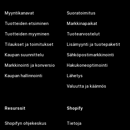
Myyntikanavat
Suoratoimitus
Tuotteiden etsiminen
Markkinapaikat
Tuotteiden myyminen
Tuotearvostelut
Tilaukset ja toimitukset
Lisämyynti ja tuotepaketit
Kaupan suunnittelu
Sähköpostimarkkinointi
Markkinointi ja konversio
Hakukoneoptimointi
Kaupan hallinnointi
Lähetys
Valuutta ja käännös
Resurssit
Shopify
Shopifyn ohjekeskus
Tietoja