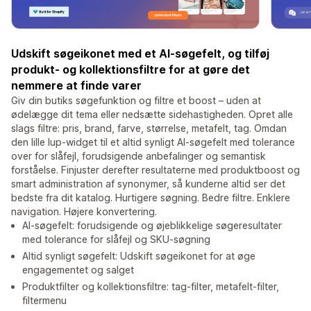
Udskift søgeikonet med et AI-søgefelt, og tilføj
produkt- og kollektionsfiltre for at gøre det
nemmere at finde varer
Giv din butiks søgefunktion og filtre et boost – uden at
ødelægge dit tema eller nedsætte sidehastigheden. Opret alle
slags filtre: pris, brand, farve, størrelse, metafelt, tag. Omdan
den lille lup-widget til et altid synligt AI-søgefelt med tolerance
over for slåfejl, forudsigende anbefalinger og semantisk
forståelse. Finjuster derefter resultaterne med produktboost og
smart administration af synonymer, så kunderne altid ser det
bedste fra dit katalog. Hurtigere søgning. Bedre filtre. Enklere
navigation. Højere konvertering.
AI-søgefelt: forudsigende og øjeblikkelige søgeresultater
med tolerance for slåfejl og SKU-søgning
Altid synligt søgefelt: Udskift søgeikonet for at øge
engagementet og salget
Produktfilter og kollektionsfiltre: tag-filter, metafelt-filter,
filtermenu