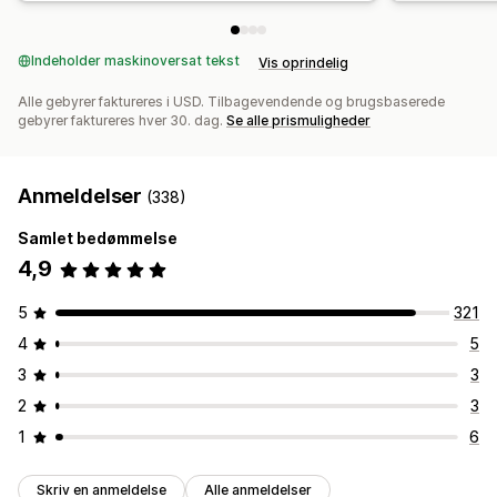
Indeholder maskinoversat tekst
Vis oprindelig
Alle gebyrer faktureres i USD. Tilbagevendende og brugsbaserede
gebyrer faktureres hver 30. dag.
Se alle prismuligheder
Anmeldelser
(338)
Samlet bedømmelse
4,9
5
321
4
5
3
3
2
3
1
6
Skriv en anmeldelse
Alle anmeldelser