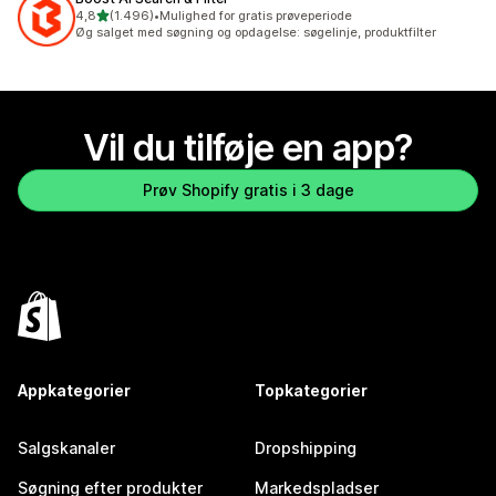
ud af 5 stjerner
4,8
(1.496)
•
Mulighed for gratis prøveperiode
1496 anmeldelser i alt
Øg salget med søgning og opdagelse: søgelinje, produktfilter
Vil du tilføje en app?
Prøv Shopify gratis i 3 dage
Appkategorier
Topkategorier
Salgskanaler
Dropshipping
Søgning efter produkter
Markedspladser