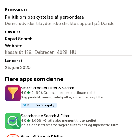
Ressourcer
Politik om beskyttelse af persondata
Denne udvikler tilbyder ikke direkte support på Dansk.
Udvikler
Rapid Search
Website
Kassai út 129., Debrecen, 4028, HU
Lanceret
25. juni 2020
Flere apps som denne
Smart Product Filter & Search
ud af 5 stjerner
4,9
(2.190)
•
Gratis abonnement tilgængeligt
2190 anmeldelser i alt
Søg produkt, menu, sidebjælke, søgelinje, søg filter
Built for Shopify
Searchanise Search & Filter
ud af 5 stjerner
4,8
(1.068)
•
Gratis abonnement tilgængeligt
1068 anmeldelser i alt
Øg salget med smarte søgeresultatsider og tilpassede filtre
Boost AI Search & Filter