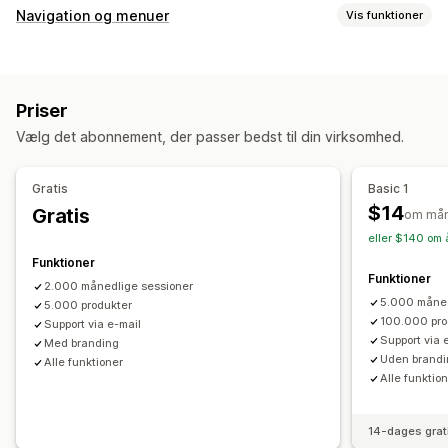
Søgefunktioner
Navigation og menuer
Vis funktioner
Autofuldførelse
Strakssøgning
Flere sprog
AI-søgning
Tilpasning
Tolerance over for skrivefejl
Synonymgrupper
Træk og slip-editor
Farve og skrifttype
Tilpasset CSS
Søgeforslag
Produktanbefalinger
Produktboosts
Priser
Flere sprog
Dynamisk på mobil
Analyser
Multi-filter
Personlig søgning
Tilpasset rangering
Vælg det abonnement, der passer bedst til din virksomhed.
Søgelinje
Ekskluder resultater
Visningstilpasning
Gratis
Basic 1
Dynamisk på mobil
Tilpasset CSS
Tilpasset stil
$14
Gratis
om må
Filtervisning
Tilpassede filtre
Side med søgeresultater
eller $140 om 
Sortering
Funktioner
Funktioner
2.000 månedlige sessioner
Analyser
5.000 måned
5.000 produkter
Indblik med kunstig intelligens
Konverteringssporing
100.000 pro
Support via e-mail
Support via 
Med branding
Analyser i realtid
Adfærdsindblik
Søgeforespørgsler
Uden brand
Alle funktioner
Alle funktio
14-dages grat