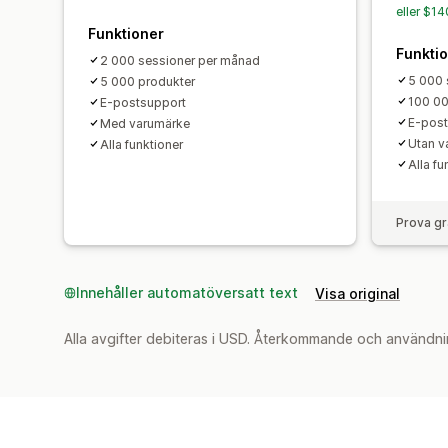
eller $1
Funktioner
Funkti
2 000 sessioner per månad
5 000 
5 000 produkter
100 00
E-postsupport
E-post
Med varumärke
Utan v
Alla funktioner
Alla fu
Prova gr
Innehåller automatöversatt text
Visa original
Alla avgifter debiteras i USD. Återkommande och användni