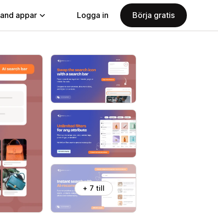
land appar
Logga in
Börja gratis
+ 7 till