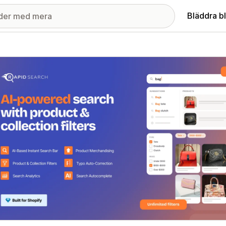
Bläddra b
ri med utvalda bilder