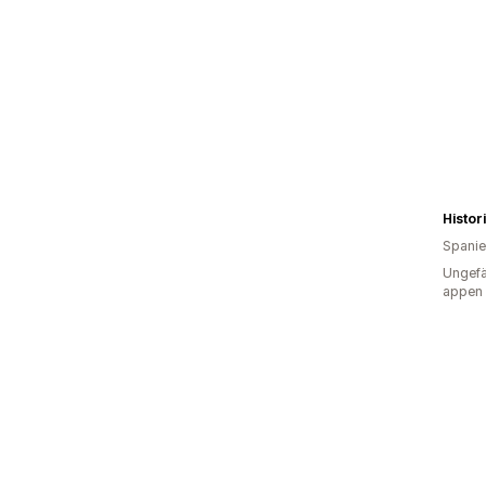
Histor
Spani
Ungefä
appen