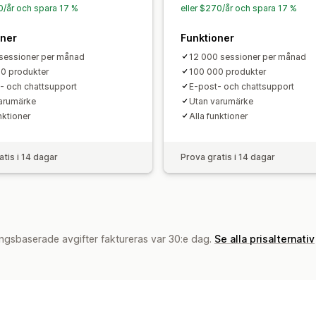
Beteendeinsikter
Sökfrågor
40/år och spara 17 %
eller $270/år och spara 17 %
oner
Funktioner
sessioner per månad
12 000 sessioner per månad
0 produkter
100 000 produkter
- och chattsupport
E-post- och chattsupport
arumärke
Utan varumärke
nktioner
Alla funktioner
atis i 14 dagar
Prova gratis i 14 dagar
ngsbaserade avgifter faktureras var 30:e dag.
Se alla prisalternativ