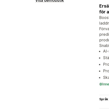
Visa demobutik
Ersä
för 
Boost
laddn
Förva
predi
produ
Snabb
AI-
Stä
Pro
Pro
Ska
Inn
Språk