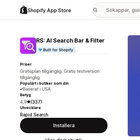
Shopify App Store
Galle
RS: AI Search Bar & Filter
Built for Shopify
Priser
Gratisplan tillgänglig. Gratis testversion
tillgänglig.
Populärt i butiker som din
Baserat i USA
Betyg
4,9
(337)
Utvecklare
Rapid Search
Installera