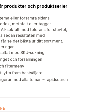
 för produkter och produktserier
t tema eller försämra sidans
torlek, metafält eller taggar.
t AI-sökfält med tolerans för stavfel,
ra sedan resultaten med
år se det bästa ur ditt sortiment.
eringar.
resultat med SKU-sökning
anget och försäljningen
och filtermeny
t lyfta fram bästsäljare
fungerar med alla teman – rapidsearch
ska