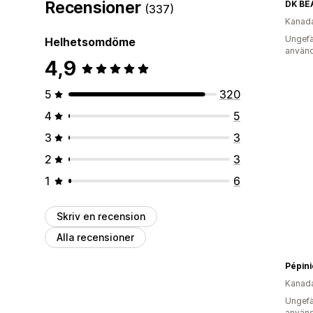
Recensioner
DK BE
(337)
Kanad
Ungefä
Helhetsomdöme
använd
4,9
5
320
4
5
3
3
2
3
1
6
Skriv en recension
Alla recensioner
Pépini
Kanad
Ungefä
använd