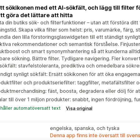
tt sökikonen med ett AI-sökfält, och lägg till filter
att göra det lättare att hitta
a din butiks sök- och filterfunktioner – utan att förstöra dit
ingstid. Skapa vilka filter som helst: pris, varumärke, färg, s
ndla den lilla förstoringsglaswidgeten till ett ständigt synlig
ktiva rekommendationer och semantisk förståelse. Finjuste
ktboost och smart synonymhantering så att kunderna alltid f
are sökning. Bättre filter. Tydligare navigering. Fler konvert
sökfält: stavfelstoleranta, prediktiva och omedelbara sök
ndigt synligt sökfält: Ersätt sökikonen för att öka engagem
duktfilter och produktseriefilter: taggfilter, metafältsfilter 
duktmerchandising: fäst, boosta, degradera eller dölj för at
lar till över 1 miljon produkter: snabbt, ingen fördröjning, 
ehåller automatöversatt text
Visa original
engelska, spanska, och tyska
Denna app finns inte översatt till sven