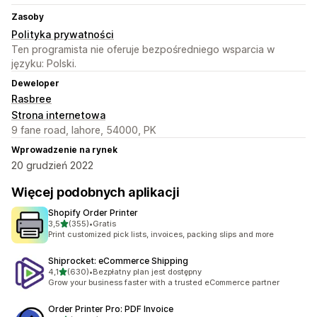
Zasoby
Polityka prywatności
Ten programista nie oferuje bezpośredniego wsparcia w
języku: Polski.
Deweloper
Rasbree
Strona internetowa
9 fane road, lahore, 54000, PK
Wprowadzenie na rynek
20 grudzień 2022
Więcej podobnych aplikacji
Shopify Order Printer
na 5 gwiazdek
3,5
(355)
•
Gratis
Łączna liczba recenzji: 355
Print customized pick lists, invoices, packing slips and more
Shiprocket: eCommerce Shipping
na 5 gwiazdek
4,1
(630)
•
Bezpłatny plan jest dostępny
Łączna liczba recenzji: 630
Grow your business faster with a trusted eCommerce partner
Order Printer Pro: PDF Invoice