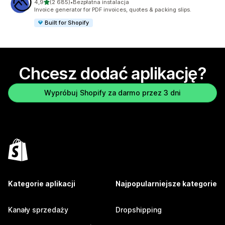
na 5 gwiazdek
4,9
(2 685)
•
Bezpłatna instalacja
Łączna liczba recenzji: 2685
Invoice generator for PDF invoices, quotes & packing slips.
Built for Shopify
Chcesz dodać aplikację?
Wypróbuj Shopify za darmo przez 3 dni
Kategorie aplikacji
Najpopularniejsze kategorie
Kanały sprzedaży
Dropshipping