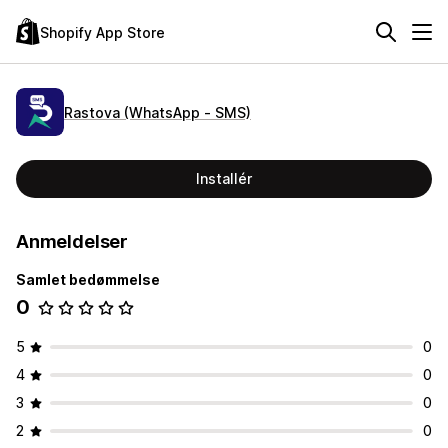
Shopify App Store
Rastova (WhatsApp ‑ SMS)
Installér
Anmeldelser
Samlet bedømmelse
0
5
0
4
0
3
0
2
0