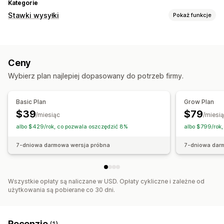
Kategorie
Stawki wysyłki
Pokaż funkcje
Obliczanie stawek
Stała opłata
Na podstawie przewoźnika
Ceny
Na podstawie klienta
Na podstawie wymiarów
Wybierz plan najlepiej dopasowany do potrzeb firmy.
Na podstawie odległości
Na podstawie produktu
Na podstawie ilości
Na podstawie wagi
Kod pocztowy
Basic Plan
Grow Plan
Łączenie stawek
Do wielu stref
Z wielu miejsc nadania
$39
$79
/miesiąc
/miesi
Dostosowanie
albo $429/rok, co pozwala oszczędzić 8%
albo $799/rok
Data dostawy
Limity zamówień
Wielojęzyczne
7-dniowa darmowa wersja próbna
7-dniowa dar
Wielowalutowe
Reguły niestandardowe
Wszystkie opłaty są naliczane w USD. Opłaty cykliczne i zależne od
użytkowania są pobierane co 30 dni.
Recenzje