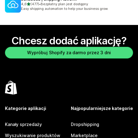
na 5 gwiazdek
4,6
(477)
•
Bezpłatny plan jest dostępny
Łączna liczba recenzji: 477
Easy shipping automation to help your business grow.
Chcesz dodać aplikację?
Wypróbuj Shopify za darmo przez 3 dni
Kategorie aplikacji
Najpopularniejsze kategorie
Kanały sprzedaży
Dropshipping
Wyszukiwanie produktów
Marketplace