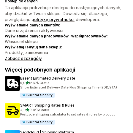
Dostęp do danych
Ta aplikacja potrzebuje dostępu do następujących danych,
aby działać w Twoim sklepie. Dowiedz się, dlaczego,
przeglądając
politykę prywatności
dewelopera.
Wyświetlanie danych klientów:
Dane urządzenia i aktywności
Wyświetlanie danych pracowników i współpracowników:
Właściciel sklepu
Wyświetlaj i edytuj dane sklepu:
Produkty, zamówienia
Zobacz szczegóły
Więcej podobnych aplikacji
Essent Estimated Delivery Date
na 5 gwiazdek
5,0
(867)
•
Gratis
Łączna liczba recenzji: 867
Show Estimated Delivery Date Plus Shipping Time (EDD/ETA)
Built for Shopify
SMART Shipping Rates & Rules
na 5 gwiazdek
4,9
(318)
•
Gratis
Łączna liczba recenzji: 318
Postcode shipping calculator to set rates & rules by product
Built for Shopify
Sendcloud | Shipping Platform