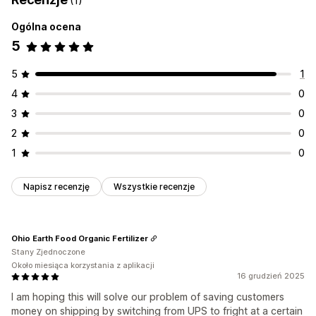
(1)
Ogólna ocena
5
5
1
4
0
3
0
2
0
1
0
Napisz recenzję
Wszystkie recenzje
Ohio Earth Food Organic Fertilizer
Stany Zjednoczone
Około miesiąca korzystania z aplikacji
16 grudzień 2025
I am hoping this will solve our problem of saving customers
money on shipping by switching from UPS to fright at a certain