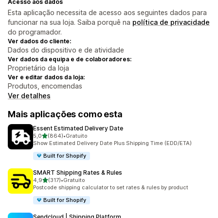
Acesso aos dados
Esta aplicação necessita de acesso aos seguintes dados para
funcionar na sua loja. Saiba porquê na
política de privacidade
do programador.
Ver dados do cliente:
Dados do dispositivo e de atividade
Ver dados da equipa e de colaboradores:
Proprietário da loja
Ver e editar dados da loja:
Produtos, encomendas
Ver detalhes
Mais aplicações como esta
Essent Estimated Delivery Date
de 5 estrelas
5,0
(864)
•
Gratuito
864 total de avaliações
Show Estimated Delivery Date Plus Shipping Time (EDD/ETA)
Built for Shopify
SMART Shipping Rates & Rules
de 5 estrelas
4,9
(317)
•
Gratuito
317 total de avaliações
Postcode shipping calculator to set rates & rules by product
Built for Shopify
Sendcloud | Shipping Platform