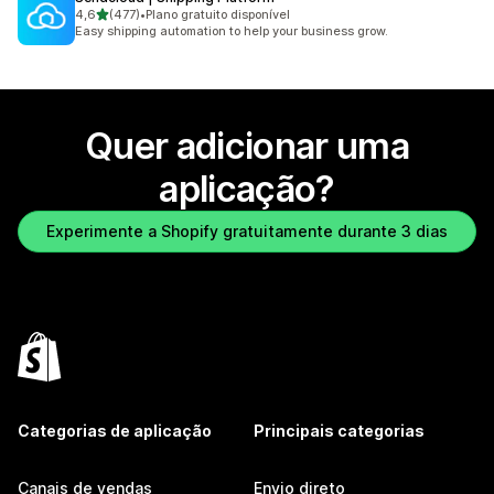
de 5 estrelas
4,6
(477)
•
Plano gratuito disponível
477 total de avaliações
Easy shipping automation to help your business grow.
Quer adicionar uma
aplicação?
Experimente a Shopify gratuitamente durante 3 dias
Categorias de aplicação
Principais categorias
Canais de vendas
Envio direto