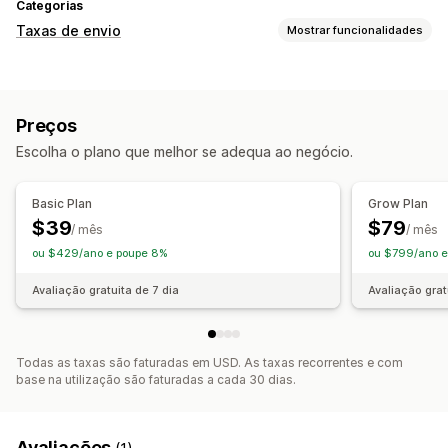
Categorias
Taxas de envio
Mostrar funcionalidades
Cálculo de taxas
Taxa fixa
Com base em transportadoras
Preços
Com base no cliente
Com base na dimensão
Escolha o plano que melhor se adequa ao negócio.
Com base na distância
Com base no produto
Com base na quantidade
Com base no peso
Basic Plan
Grow Plan
Código postal
Combinação de taxas
Várias zonas
$39
$79
/ mês
/ mês
Várias origens
ou $429/ano e poupe 8%
ou $799/ano e
Personalização
Avaliação gratuita de 7 dia
Avaliação grat
Data de entrega
Limites de encomenda
Multilingue
Várias moedas
Regras personalizadas
Todas as taxas são faturadas em USD. As taxas recorrentes e com
base na utilização são faturadas a cada 30 dias.
Avaliações