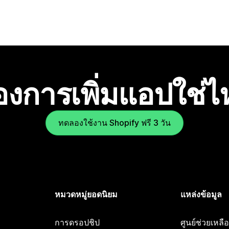
องการเพิ่มแอปใช่
ทดลองใช้งาน Shopify ฟรี 3 วัน
หมวดหมู่ยอดนิยม
แหล่งข้อมูล
การดรอปชิป
ศูนย์ช่วยเหล