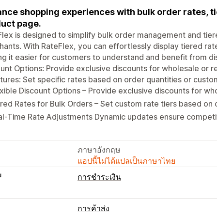
nce shopping experiences with bulk order rates, t
uct page.
lex is designed to simplify bulk order management and tiere
ants. With RateFlex, you can effortlessly display tiered rat
g it easier for customers to understand and benefit from di
unt Options: Provide exclusive discounts for wholesale or 
tures: Set specific rates based on order quantities or cust
xible Discount Options – Provide exclusive discounts for who
red Rates for Bulk Orders – Set custom rate tiers based on 
al-Time Rate Adjustments Dynamic updates ensure competit
ภาษาอังกฤษ
แอปนี้ไม่ได้แปลเป็นภาษาไทย
บ
การชำระเงิน
การค้าส่ง