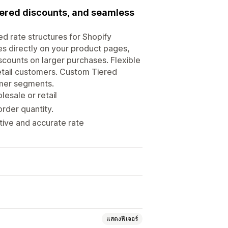
iered discounts, and seamless
d rate structures for Shopify
es directly on your product pages,
scounts on larger purchases. Flexible
retail customers. Custom Tiered
omer segments.
lesale or retail
order quantity.
ive and accurate rate
แสดงฟีเจอร์