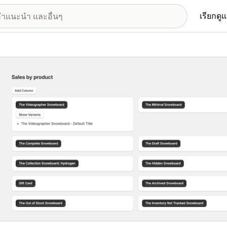
เรียกดู
อรีรูปภาพที่แสดง