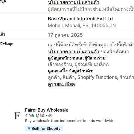
อมูล
นโยบายความเป็นส่วนตัว
ผู้พัฒนารายนี้ไม่มีการช่วยเหลือโดยตรง
า
Base2brand Infotech Pvt Ltd
Mohali, Mohali, PB, 140055, IN
แล้ว
17 ตุลาคม 2025
าถึงข้อมูล
แอปนี้ต้องมีสิทธิ์เข้าถึงข้อมูลต่อไปนี้เพ
นโยบายความเป็นส่วนตัว
ของนักพัฒนา
ดูข้อมูลพนักงานและผู้มีส่วนร่วม:
เจ้าของร้าน, ผู้ร่วมเขียนบล็อก
ดูและแก้ไขข้อมูลร้านค้า:
ลูกค้า, สินค้า, Shopify Functions, ร้านค
ดูรายละเอียด
Faire: Buy Wholesale
เต็ม 5 ดาว
4.9
(1,160)
•
ฟรี
ทั้งหมด 1160 รีวิว
Buy wholesale from independent brands worldwide
Built for Shopify