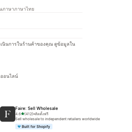
เป็นภาษาภาษาไทย
ื่อดำเนินการในร้านค้าของคุณ ดูข้อมูลใน
้าออนไลน์
Faire: Sell Wholesale
เต็ม 5 ดาว
4.6
(412)
•
ติดตั้งฟรี
ทั้งหมด 412 รีวิว
Sell wholesale to independent retailers worldwide
Built for Shopify