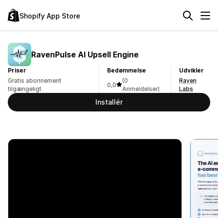
Shopify App Store
RavenPulse AI Upsell Engine
Priser
Bedømmelse
Udvikler
Gratis abonnement
(0
Raven
0,0
tilgængeligt
Anmeldelser)
Labs
Installér