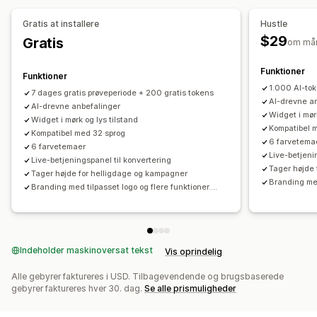
Analyser
Gratis at installere
Hustle
$29
Gratis
Klikrater
Konverteringsrater
om må
Funktioner
Funktioner
1.000 AI-to
7 dages gratis prøveperiode + 200 gratis tokens
AI-drevne a
AI-drevne anbefalinger
Widget i mør
Widget i mørk og lys tilstand
Kompatibel 
Kompatibel med 32 sprog
6 farvetema
6 farvetemaer
Live-betjeni
Live-betjeningspanel til konvertering
Tager højde
Tager højde for helligdage og kampagner
Branding med 
Branding med tilpasset logo og flere funktioner....
Indeholder maskinoversat tekst
Vis oprindelig
Alle gebyrer faktureres i USD. Tilbagevendende og brugsbaserede
gebyrer faktureres hver 30. dag.
Se alle prismuligheder