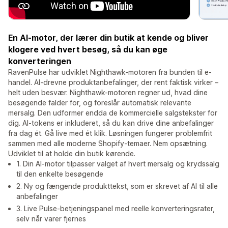
En AI-motor, der lærer din butik at kende og bliver
klogere ved hvert besøg, så du kan øge
konverteringen
RavenPulse har udviklet Nighthawk-motoren fra bunden til e-
handel. AI-drevne produktanbefalinger, der rent faktisk virker –
helt uden besvær. Nighthawk-motoren regner ud, hvad dine
besøgende falder for, og foreslår automatisk relevante
mersalg. Den udformer endda de kommercielle salgstekster for
dig. AI-tokens er inkluderet, så du kan drive dine anbefalinger
fra dag ét. Gå live med ét klik. Løsningen fungerer problemfrit
sammen med alle moderne Shopify-temaer. Nem opsætning.
Udviklet til at holde din butik kørende.
1. Din AI-motor tilpasser valget af hvert mersalg og krydssalg
til den enkelte besøgende
2. Ny og fængende produkttekst, som er skrevet af AI til alle
anbefalinger
3. Live Pulse-betjeningspanel med reelle konverteringsrater,
selv når varer fjernes