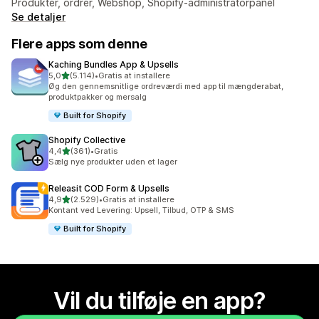
Produkter, ordrer, Webshop, Shopify-administratorpanel
Se detaljer
Flere apps som denne
Kaching Bundles App & Upsells
ud af 5 stjerner
5,0
(5.114)
•
Gratis at installere
5114 anmeldelser i alt
Øg den gennemsnitlige ordreværdi med app til mængderabat,
produktpakker og mersalg
Built for Shopify
Shopify Collective
ud af 5 stjerner
4,4
(361)
•
Gratis
361 anmeldelser i alt
Sælg nye produkter uden et lager
Releasit COD Form & Upsells
ud af 5 stjerner
4,9
(2.529)
•
Gratis at installere
2529 anmeldelser i alt
Kontant ved Levering: Upsell, Tilbud, OTP & SMS
Built for Shopify
Vil du tilføje en app?