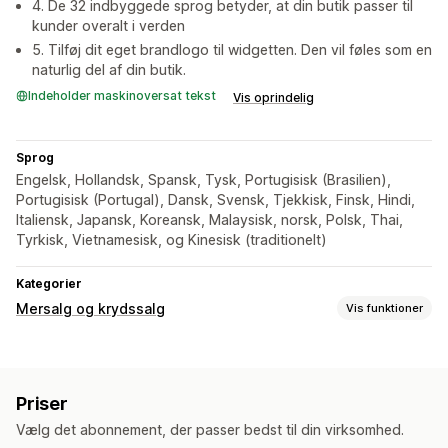
4. De 32 indbyggede sprog betyder, at din butik passer til
kunder overalt i verden
5. Tilføj dit eget brandlogo til widgetten. Den vil føles som en
naturlig del af din butik.
Indeholder maskinoversat tekst
Vis oprindelig
Sprog
Engelsk, Hollandsk, Spansk, Tysk, Portugisisk (Brasilien),
Portugisisk (Portugal), Dansk, Svensk, Tjekkisk, Finsk, Hindi,
Italiensk, Japansk, Koreansk, Malaysisk, norsk, Polsk, Thai,
Tyrkisk, Vietnamesisk, og Kinesisk (traditionelt)
Kategorier
Mersalg og krydssalg
Vis funktioner
Tilpasning
Mersalg på produktside
Priser
Tilbud og anbefalinger
Vælg det abonnement, der passer bedst til din virksomhed.
Produktanbefalinger
Anbefalinger med kunstig intelligens