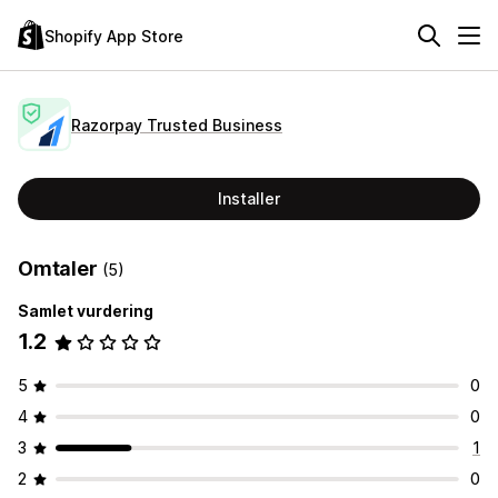
Shopify App Store
Razorpay Trusted Business
Installer
Omtaler
(5)
Samlet vurdering
1.2
5
0
4
0
3
1
2
0