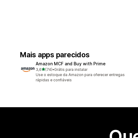
Mais apps parecidos
Amazon MCF and Buy with Prime
de 5 estrelas
3,6
(74)
•
Grátis para instalar
74 avaliações ao todo
Use o estoque da Amazon para oferecer entregas
rápidas e confiáveis
Que