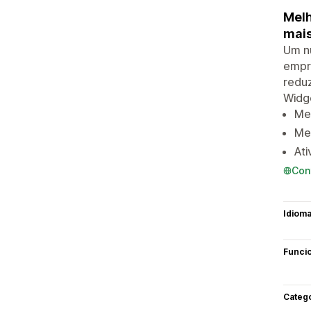
Melh
mais
Um nú
empr
reduz
Widg
Me
Mel
At
Con
Idiom
Funci
Categ