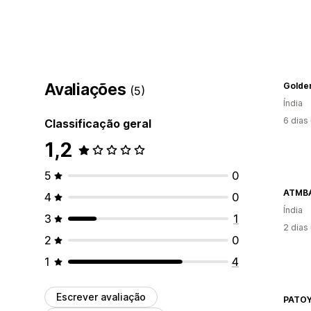
Avaliações
Golde
(5)
Índia
6 dias
Classificação geral
1,2
5
0
ATMB
4
0
Índia
3
1
2 dias
2
0
1
4
Escrever avaliação
PATO