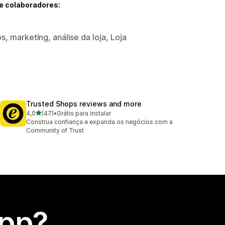
e colaboradores:
, marketing, análise da loja, Loja
Trusted Shops reviews and more
de 5 estrelas
4,0
(47)
•
Grátis para instalar
47 avaliações ao todo
Construa confiança e expanda os negócios com a
Community of Trust
app?