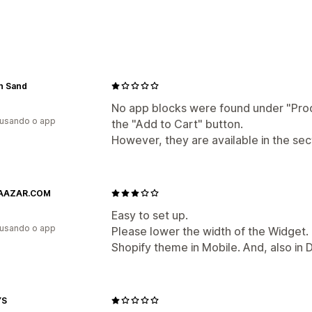
n Sand
No app blocks were found under "Prod
 usando o app
the "Add to Cart" button.
However, they are available in the sect
AAZAR.COM
Easy to set up.
 usando o app
Please lower the width of the Widget. T
Shopify theme in Mobile. And, also in D
YS