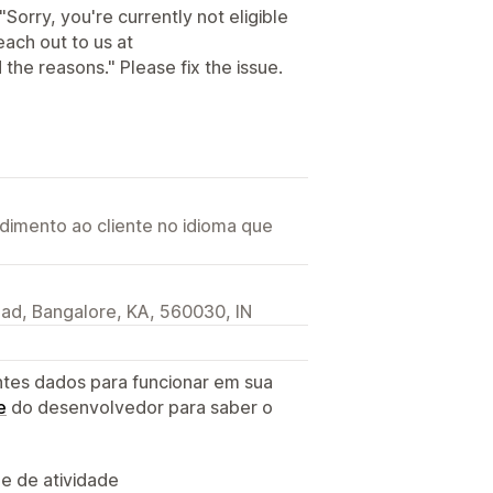
"Sorry, you're currently not eligible
ach out to us at
he reasons." Please fix the issue.
imento ao cliente no idioma que
oad, Bangalore, KA, 560030, IN
ntes dados para funcionar em sua
e
do desenvolvedor para saber o
 e de atividade