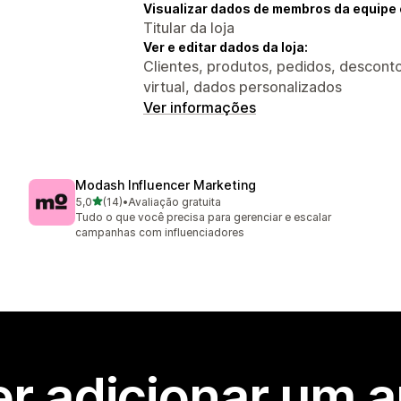
Visualizar dados de membros da equipe 
Titular da loja
Ver e editar dados da loja:
Clientes, produtos, pedidos, descontos
virtual, dados personalizados
Ver informações
Modash Influencer Marketing
de 5 estrelas
5,0
(14)
•
Avaliação gratuita
14 avaliações ao todo
Tudo o que você precisa para gerenciar e escalar
campanhas com influenciadores
r adicionar um 