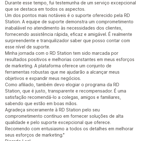
Durante esse tempo, fui testemunha de um serviço excepcional
que se destaca em todos os aspectos.
Um dos pontos mais notáveis ​​é o suporte oferecido pela RD
Station. A equipe de suporte demonstra um comprometimento
inabalável no atendimento às necessidades dos clientes,
fornecendo assistência rápida, eficaz e amigável. É realmente
surpreendente e tranquilizador saber que posso contar com
esse nível de suporte.
Minha jornada com o RD Station tem sido marcada por
resultados positivos e melhorias constantes em meus esforços
de marketing. A plataforma oferece um conjunto de
ferramentas robustas que me ajudarão a alcançar meus
objetivos e expandir meus negócios.
Como afiliado, também devo elogiar o programa da RD
Station, que é justo, transparente e recompensador. É uma
satisfação recomendá-lo a colegas, amigos e familiares,
sabendo que estão em boas mãos.
Agradeça sinceramente à RD Station pelo seu
comprometimento contínuo em fornecer soluções de alta
qualidade e pelo suporte excepcional que oferece.
Recomendo com entusiasmo a todos os detalhes em melhorar
seus esforços de marketing."