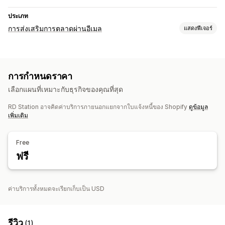
ประเภท
การส่งเสริมการตลาดผ่านอีเมล
แสดงฟีเจอร์
ประเภทแคมเปญ
แคมเปญอีเมล
ตะกร้าสินค้าที่ยังไม่ชำระเงิน
การกำหนดราคา
การจัดการแคมเปญ
เลือกแผนที่เหมาะกับธุรกิจของคุณที่สุด
การทำงานอัตโนมัติ
การแบ่งกลุ่ม
API และเว็บฮุก
RD Station อาจคิดค่าบริการภายนอกแยกจากใบแจ้งหนี้ของ Shopify
ดูข้อมูล
เพิ่มเติม
Free
ฟรี
ค่าบริการทั้งหมดจะเรียกเก็บเป็น USD
รีวิว
(1)