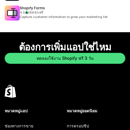
Shopify Forms
เต็ม 5 ดาว
4.5
(664)
•
ฟรี
ทั้งหมด 664 รีวิว
Capture customer information to grow your marketing list
ต้องการเพิ่มแอปใช่ไหม
ทดลองใช้งาน Shopify ฟรี 3 วัน
หมวดหมู่แอป
หมวดหมู่ยอดนิยม
ช่องทางการขาย
การดรอปชิป