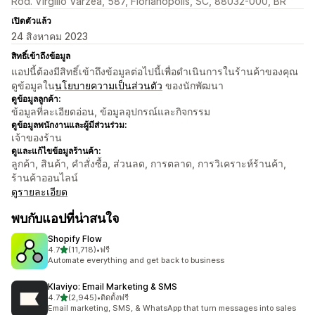
Rod. Virgílio Várzea, 587, Florianópolis, SC, 88032-000, BR
เปิดตัวแล้ว
24 สิงหาคม 2023
สิทธิ์เข้าถึงข้อมูล
แอปนี้ต้องมีสิทธิ์เข้าถึงข้อมูลต่อไปนี้เพื่อดำเนินการในร้านค้าของคุณ
ดูข้อมูลใน
นโยบายความเป็นส่วนตัว
ของนักพัฒนา
ดูข้อมูลลูกค้า:
ข้อมูลที่ละเอียดอ่อน, ข้อมูลอุปกรณ์และกิจกรรม
ดูข้อมูลพนักงานและผู้มีส่วนร่วม:
เจ้าของร้าน
ดูและแก้ไขข้อมูลร้านค้า:
ลูกค้า, สินค้า, คำสั่งซื้อ, ส่วนลด, การตลาด, การวิเคราะห์ร้านค้า,
ร้านค้าออนไลน์
ดูรายละเอียด
พบกับแอปที่น่าสนใจ
Shopify Flow
เต็ม 5 ดาว
4.7
(11,718)
•
ฟรี
ทั้งหมด 11718 รีวิว
Automate everything and get back to business
Klaviyo: Email Marketing & SMS
เต็ม 5 ดาว
4.7
(2,945)
•
ติดตั้งฟรี
ทั้งหมด 2945 รีวิว
Email marketing, SMS, & WhatsApp that turn messages into sales