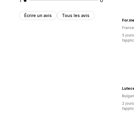
1
0
Écrire un avis
Tous les avis
For.m
France
5 jours
l’appli
Lutec
Bulgar
2 jours
l’appli