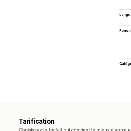
Langu
Fonct
Catég
Tarification
Choisissez le forfait qui convient le mieux à votre e