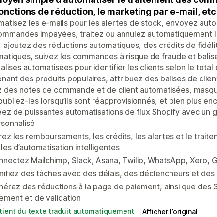
fonctions de réduction, le marketing par e-mail, etc
atisez les e-mails pour les alertes de stock, envoyez aut
ommandes impayées, traitez ou annulez automatiquement le
, ajoutez des réductions automatiques, des crédits de fidéli
atiques, suivez les commandes à risque de fraude et bali
alises automatisées pour identifier les clients selon le to
nant des produits populaires, attribuez des balises de clie
 des notes de commande et de client automatisées, masque
publiez-les lorsqu’ils sont réapprovisionnés, et bien plus enc
ez de puissantes automatisations de flux Shopify avec un gé
sonnalisé
ez les remboursements, les crédits, les alertes et le trai
les d’automatisation intelligentes
nectez Mailchimp, Slack, Asana, Twilio, WhatsApp, Xero, G
nifiez des tâches avec des délais, des déclencheurs et des 
érez des réductions à la page de paiement, ainsi que des S
ement et de validation
tient du texte traduit automatiquement
Afficher l’original