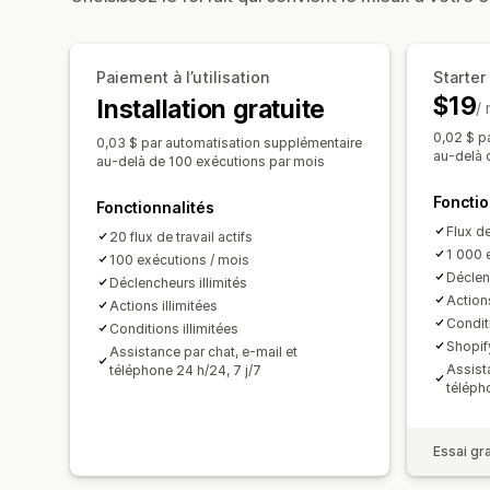
Paiement à l’utilisation
Starter
$19
Installation gratuite
/
0,02 $ p
0,03 $ par automatisation supplémentaire
au-delà 
au-delà de 100 exécutions par mois
Fonctio
Fonctionnalités
Flux de
20 flux de travail actifs
1 000 
100 exécutions / mois
Déclen
Déclencheurs illimités
Actions
Actions illimitées
Conditi
Conditions illimitées
Shopif
Assistance par chat, e-mail et
Assist
téléphone 24 h/24, 7 j/7
téléph
Essai gra