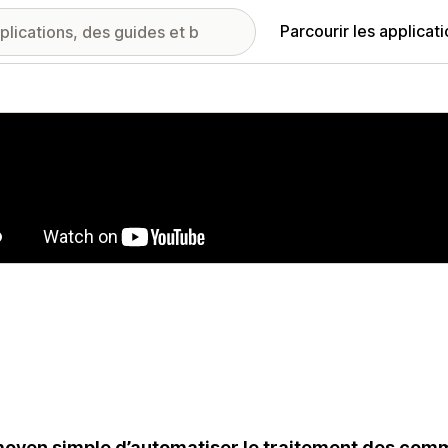
Parcourir les applicat
ie d’images vedette
oyen simple d’automatiser le traitement des comma