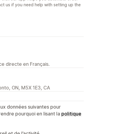
ct us if you need help with setting up the
e directe en Français.
ronto, ON, M5X 1E3, CA
 aux données suivantes pour
endre pourquoi en lisant la
politique
l et de l’activité