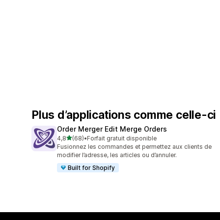
Plus d’applications comme celle-ci
Order Merger Edit Merge Orders
étoile(s) sur 5
4,8
(68)
•
Forfait gratuit disponible
68 avis au total
Fusionnez les commandes et permettez aux clients de
modifier l’adresse, les articles ou d’annuler.
Built for Shopify