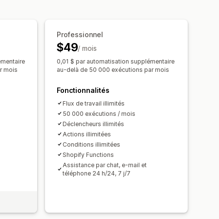
trage
Archivage
eurs personnalisés
Modèles
 de données
Professionnel
nnées
Tâches programmées
$49
ieurs boutiques
/ mois
émentaire
0,01 $ par automatisation supplémentaire
r mois
au-delà de 50 000 exécutions par mois
Fonctionnalités
Flux de travail illimités
50 000 exécutions / mois
Déclencheurs illimités
Actions illimitées
Conditions illimitées
Shopify Functions
Assistance par chat, e-mail et
téléphone 24 h/24, 7 j/7