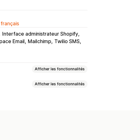
 français
Interface administrateur Shopify
pace Email
Mailchimp
Twilio SMS
Afficher les fonctionnalités
Afficher les fonctionnalités
ents
Réponses aux e-mails
k
Traitement des commandes
ndes réitérées
Remboursements
du paiement
resse
Rubriques
Prix
du retour
Seuils de ventes
nnalisées
fonction de la date ou de l’heure
ions en bloc