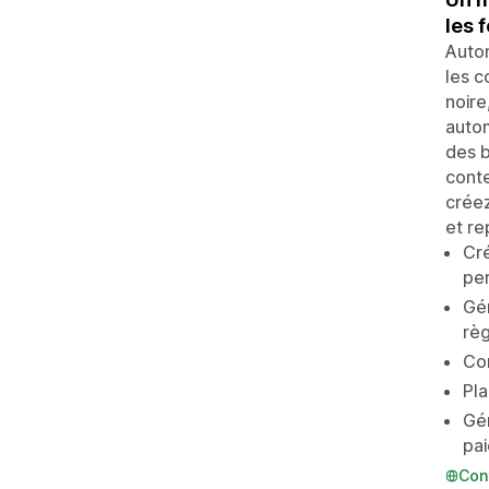
les 
Autom
les c
noire
autom
des b
conte
créez
et re
Cré
per
Gér
règ
Con
Pla
Gén
pai
Con