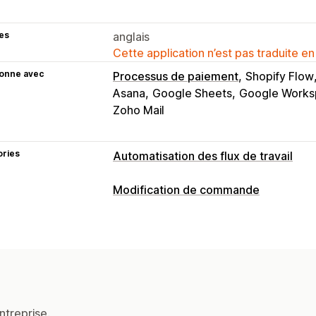
es
anglais
Cette application n’est pas traduite en
ionne avec
Processus de paiement
Shopify Flow
Asana
Google Sheets
Google Works
Zoho Mail
ories
Automatisation des flux de travail
Automatisation des tâches
Modification de commande
Segments clients
Balises pour les cli
Mises à jour des commandes
Détection de fraude
Niveaux de stoc
Annulations
Réacheminement
Comma
Balises pour les commandes
Statut 
Retours
Commandes provisoires
Ad
Balises pour les produits
Traitement 
Attributs personnalisés
Règles perso
Réapprovisionnement des stocks
En 
Flux de travail automatisés
Modificat
Préparation des commandes
ntreprise.