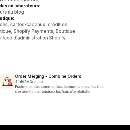
des collaborateurs:
eurs au blog
utique:
ons, cartes-cadeaux, crédit en
utique, Shopify Payments, Boutique
rface d'administration Shopify,
Order Merging ‑ Combine Orders
étoile(s) sur 5
4,1
(3)
•
Gratuite
3 avis au total
Fusionnez des commandes, économisez sur les frais
d’expédition et réduisez les frais d’exploitation