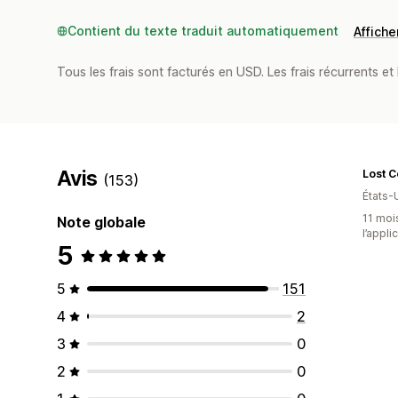
Contient du texte traduit automatiquement
Afficher
Tous les frais sont facturés en USD. Les frais récurrents et 
Avis
(153)
États-
11 mois
Note globale
l’appli
5
5
151
4
2
3
0
2
0