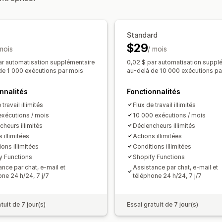
Gestion des commandes
Personnalisation
Mises à jour des statuts
Balisage
Fil
API
Logique conditionnelle
Déclench
Importation et exportation
Analyses
Standard
Synchronisation automatique des do
$29
 mois
Flux de travail personnalisés
/ mois
Sur plus
ar automatisation supplémentaire
0,02 $ par automatisation suppl
de 1 000 exécutions par mois
au-delà de 10 000 exécutions pa
nnalités
Fonctionnalités
 travail illimités
Flux de travail illimités
exécutions / mois
10 000 exécutions / mois
cheurs illimités
Déclencheurs illimités
 illimitées
Actions illimitées
ons illimitées
Conditions illimitées
y Functions
Shopify Functions
ance par chat, e-mail et
Assistance par chat, e-mail et
one 24 h/24, 7 j/7
téléphone 24 h/24, 7 j/7
tuit de 7 jour(s)
Essai gratuit de 7 jour(s)