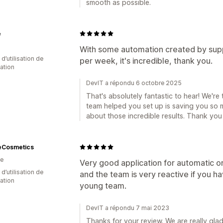
smooth as possible.
e
With some automation created by supp
 d’utilisation de
per week, it's incredible, thank you.
cation
DevIT a répondu 6 octobre 2025
That's absolutely fantastic to hear! We're
team helped you set up is saving you so 
about those incredible results. Thank you
eCosmetics
ie
Very good application for automatic or
 d’utilisation de
and the team is very reactive if you h
cation
young team.
DevIT a répondu 7 mai 2023
Thanks for your review. We are really gla