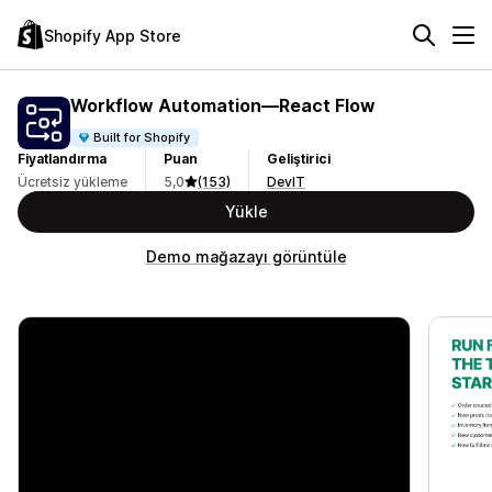
Shopify App Store
Workflow Automation—React Flow
Built for Shopify
Fiyatlandırma
Puan
Geliştirici
Ücretsiz yükleme
5,0
(153)
DevIT
Yükle
Demo mağazayı görüntüle