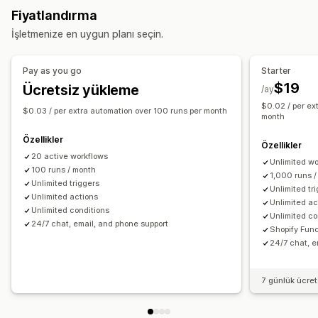
Sipariş etiketleri
Ödeme durumu
Ürün etiketleri
Fiyatlandırma
Para iadeleri
İadeler
Taslak siparişler
Adres
Satır öğeleri
İade işleme
Satış eşikleri
Stok yenileme
Zaman bazında
İşletmenize en uygun planı seçin.
Fiyatlar
Özel nitelikler
Özel kurallar
Otomatik iş akışları
Sipariş işleme
Toplu düzenleme
Özelleştirme
Pay as you go
Starter
Sipariş yönetimi
API’ler
Koşullu mantık
Özel tetikleyiciler
Şablonlar
$19
Ücretsiz yükleme
/ay
Durum güncellemeleri
Etiketleme
Filtreleme
Arşivleme
Otomatik veri senkronizasyonu
Zamanlanmış görevler
$0.02 / per ex
$0.03 / per extra automation over 100 runs per month
İçe ve dışa aktarma
Analiz
month
Özel iş akışları
Çoklu mağaza
Özellikler
Özellikler
20 active workflows
Unlimited w
100 runs / month
1,000 runs 
Unlimited triggers
Unlimited tr
Unlimited actions
Unlimited ac
Unlimited conditions
Unlimited co
24/7 chat, email, and phone support
Shopify Fun
24/7 chat, e
7 günlük ücre