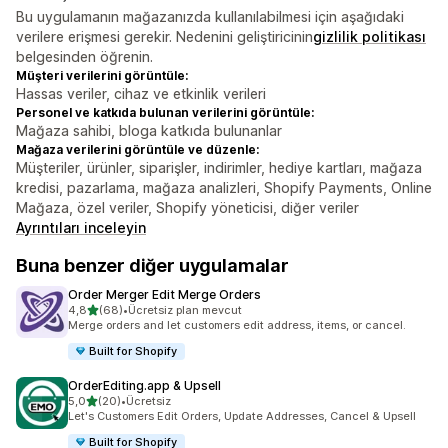
Bu uygulamanın mağazanızda kullanılabilmesi için aşağıdaki
verilere erişmesi gerekir. Nedenini geliştiricinin
gizlilik politikası
belgesinden öğrenin.
Müşteri verilerini görüntüle:
Hassas veriler, cihaz ve etkinlik verileri
Personel ve katkıda bulunan verilerini görüntüle:
Mağaza sahibi, bloga katkıda bulunanlar
Mağaza verilerini görüntüle ve düzenle:
Müşteriler, ürünler, siparişler, indirimler, hediye kartları, mağaza
kredisi, pazarlama, mağaza analizleri, Shopify Payments, Online
Mağaza, özel veriler, Shopify yöneticisi, diğer veriler
Ayrıntıları inceleyin
Buna benzer diğer uygulamalar
Order Merger Edit Merge Orders
5 yıldız üzerinden
4,8
(68)
•
Ücretsiz plan mevcut
toplam 68 değerlendirme
Merge orders and let customers edit address, items, or cancel.
Built for Shopify
OrderEditing.app & Upsell
5 yıldız üzerinden
5,0
(20)
•
Ücretsiz
toplam 20 değerlendirme
Let's Customers Edit Orders, Update Addresses, Cancel & Upsell
Built for Shopify