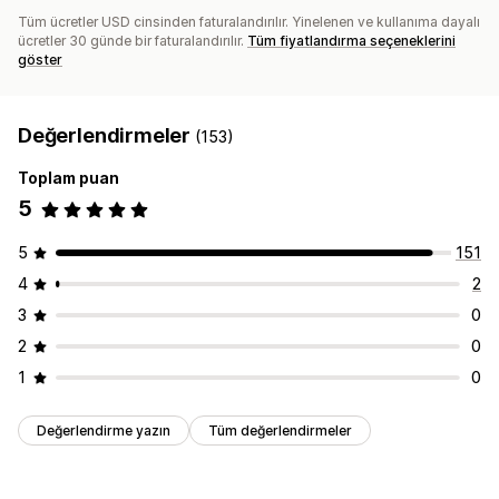
Tüm ücretler USD cinsinden faturalandırılır. Yinelenen ve kullanıma dayalı
ücretler 30 günde bir faturalandırılır.
Tüm fiyatlandırma seçeneklerini
göster
Değerlendirmeler
(153)
Toplam puan
5
5
151
4
2
3
0
2
0
1
0
Değerlendirme yazın
Tüm değerlendirmeler