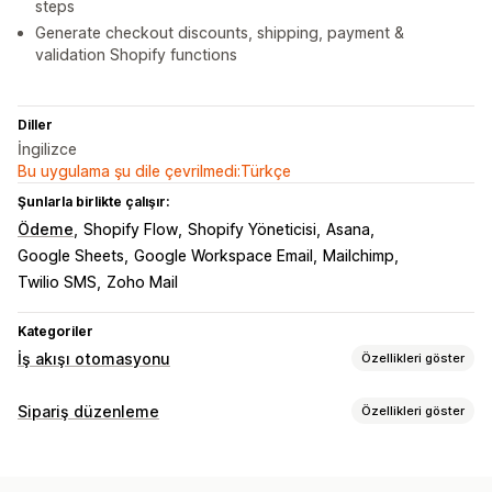
steps
Generate checkout discounts, shipping, payment &
validation Shopify functions
Diller
İngilizce
Bu uygulama şu dile çevrilmedi:Türkçe
Şunlarla birlikte çalışır:
Ödeme
Shopify Flow
Shopify Yöneticisi
Asana
Google Sheets
Google Workspace Email
Mailchimp
Twilio SMS
Zoho Mail
Kategoriler
İş akışı otomasyonu
Özellikleri göster
Otomasyon görevleri
Sipariş düzenleme
Özellikleri göster
Müşteri segmentleri
Müşteri etiketleri
E-posta yanıtları
Sipariş güncellemeleri
Sahtekarlık algılama
Envanter düzeyleri
Sipariş gönderimi
İptaller
Yeniden yönlendirme
Yeniden verilen siparişler