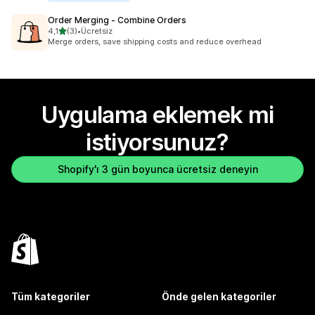
Order Merging ‑ Combine Orders
5 yıldız üzerinden
4,1
(3)
•
Ücretsiz
toplam 3 değerlendirme
Merge orders, save shipping costs and reduce overhead
Uygulama eklemek mi
istiyorsunuz?
Shopify'ı 3 gün boyunca ücretsiz deneyin
Tüm kategoriler
Önde gelen kategoriler