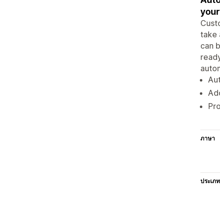
your
Custo
take 
can b
ready
autom
Aut
Add
Pro
ภาษา
ประเภท