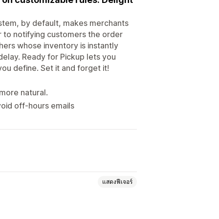
ystem, by default, makes merchants
 to notifying customers the order
thers whose inventory is instantly
 delay. Ready for Pickup lets you
u define. Set it and forget it!
 more natural.
oid off-hours emails
แสดงฟีเจอร์
ัติ