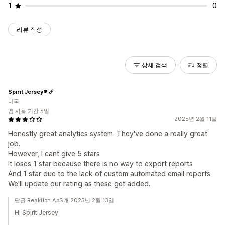
1
0
리뷰 작성
상세 검색
정렬
Spirit Jersey®
미국
앱 사용 기간 5일
2025년 2월 11일
Honestly great analytics system. They've done a really great
job.
However, I cant give 5 stars
It loses 1 star because there is no way to export reports
And 1 star due to the lack of custom automated email reports
We'll update our rating as these get added.
답글 Reaktion ApS개 2025년 2월 13일
Hi Spirit Jersey