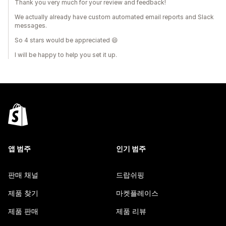
Thank you very much for your review and feedback!
We actually already have custom automated email reports and Slack
messages.
So 4 stars would be appreciated 😄
I will be happy to help you set it up.
앱 범주
인기 범주
판매 채널
드랍쉬핑
제품 찾기
마켓플레이스
제품 판매
제품 리뷰