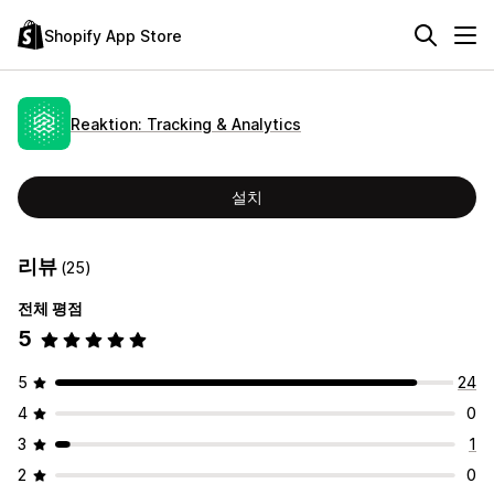
Shopify App Store
Reaktion: Tracking & Analytics
설치
리뷰
(25)
전체 평점
5
5
24
4
0
3
1
2
0