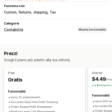
Funziona con
Custom
Returns
shipping
Tax
Categorie
Contabilità
Mostra funzionalità
Report finanziari
Reddito e saldo
Flusso di cassa
Vendite e rimborsi
Prezzi
Imposta sulle vendite
Monitoraggio delle spese
Scegli il piano più adatto alla tua attività.
Resi e cambi
Monitoraggio dei costi dei beni venduti
Report personalizzati
Dashboard delle performance
Free
Starter
Operazioni finanziarie
$4.49
Gratis
/me
Fatturazione
Crediti verso clienti
Termini netti
o a $44/anno c
Detrazioni fiscali
Esenzioni fiscali
Ordini d’acquisto
Funzionalità
Funzionalità
Aggiornamenti delle scorte
Multistore
Multivaluta
Up to 10 orders/month
Up to 500 o
Multicanale
Accurate Real-Time Profit Tracking
Accurate Rea
Order-Based Profit Breakdown
Order-Based
Sincronizzazione dei dati automatizzata
Product-Level Cost Management