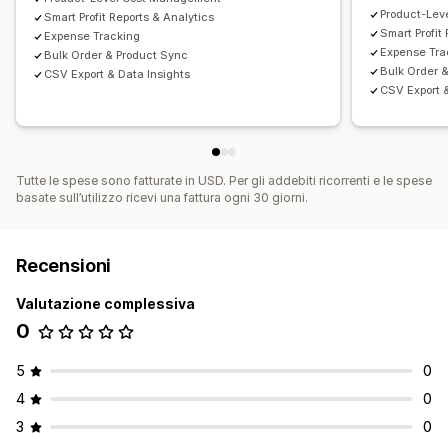
Product-Lev
Smart Profit Reports & Analytics
Riepilogo delle vendite giornaliere
Dettagli degli ordini
Smart Profit
Expense Tracking
Transazioni
Accrediti
Clienti
Expense Tra
Bulk Order & Product Sync
Bulk Order 
CSV Export & Data Insights
Sincronizzazione delle scorte in tempo reale
Prezzi
CSV Export &
Mappatura delle imposte sulle vendite
Risoluzione degli errori
Importazione dei dati storici
Tutte le spese sono fatturate in USD. Per gli addebiti ricorrenti e le spese
basate sull’utilizzo ricevi una fattura ogni 30 giorni.
Recensioni
Valutazione complessiva
0
5
0
4
0
3
0