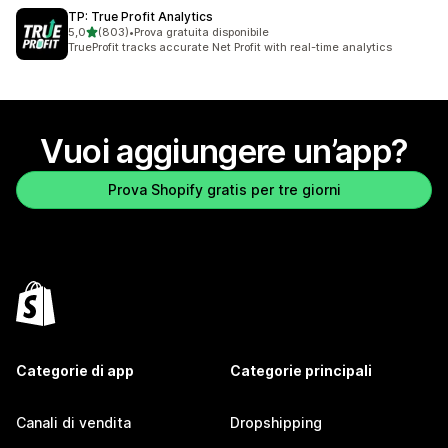
TP: True Profit Analytics
stelle su 5
5,0
(803)
•
Prova gratuita disponibile
803 recensioni totali
TrueProfit tracks accurate Net Profit with real-time analytics
Vuoi aggiungere un’app?
Prova Shopify gratis per tre giorni
Categorie di app
Categorie principali
Canali di vendita
Dropshipping