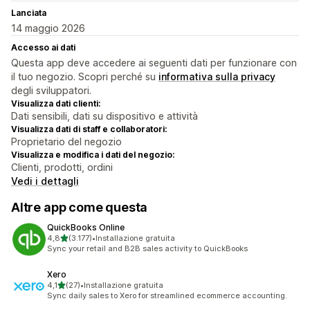
Lanciata
14 maggio 2026
Accesso ai dati
Questa app deve accedere ai seguenti dati per funzionare con
il tuo negozio. Scopri perché su
informativa sulla privacy
degli sviluppatori.
Visualizza dati clienti:
Dati sensibili, dati su dispositivo e attività
Visualizza dati di staff e collaboratori:
Proprietario del negozio
Visualizza e modifica i dati del negozio:
Clienti, prodotti, ordini
Vedi i dettagli
Altre app come questa
QuickBooks Online
stelle su 5
4,8
(3.177)
•
Installazione gratuita
3177 recensioni totali
Sync your retail and B2B sales activity to QuickBooks
Xero
stelle su 5
4,1
(27)
•
Installazione gratuita
27 recensioni totali
Sync daily sales to Xero for streamlined ecommerce accounting.