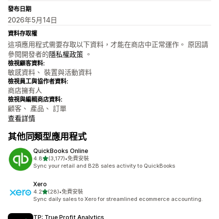
發布日期
2026年5月14日
資料存取權
這項應用程式需要存取以下資料，才能在商店中正常運作。 原因請
參閱開發者的
隱私權政策
。
檢視顧客資料:
敏感資料、 裝置與活動資料
檢視員工與協作者資料:
商店擁有人
檢視與編輯商店資料:
顧客、 產品、 訂單
查看詳情
其他同類型應用程式
QuickBooks Online
滿分 5 顆星
4.8
(3,177)
•
免費安裝
共有 3177 則評價
Sync your retail and B2B sales activity to QuickBooks
Xero
滿分 5 顆星
4.2
(28)
•
免費安裝
共有 28 則評價
Sync daily sales to Xero for streamlined ecommerce accounting.
TP: True Profit Analytics