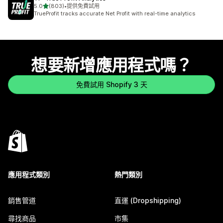
滿分 5 顆星
5.0
(803)
•
提供免費試用
共有 803 則評價
TrueProfit tracks accurate Net Profit with real-time analytics
想要新增應用程式嗎？
免費試用 Shopify 3 天
應用程式類別
熱門類別
銷售管道
直運 (Dropshipping)
尋找商品
市集