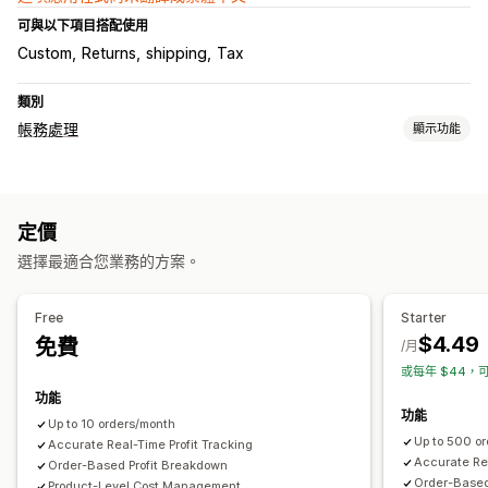
可與以下項目搭配使用
Custom
Returns
shipping
Tax
類別
帳務處理
顯示功能
財務報告
收入與餘額
現金流
銷售及退款
銷售稅
費用追蹤
退貨和換貨
定價
銷貨成本追蹤
自訂報告
成效控制面板
選擇最適合您業務的方案。
財務營運
計費與開立發票
應收帳款
淨付款期限
稅務減免項目
免稅項目
Free
Starter
採購單
庫存更新
多家商店
多種幣別
多項管道
$4.49
免費
/月
或每年 $44，可
資料自動同步處理
功能
每日銷售摘要
訂單詳情
交易
支付款項
顧客
即時庫存同步
功能
Up to 10 orders/month
定價
銷售稅對應
錯誤解決
歷史資料匯入
Up to 500 o
Accurate Real-Time Profit Tracking
Accurate Rea
Order-Based Profit Breakdown
Order-Based
Product-Level Cost Management