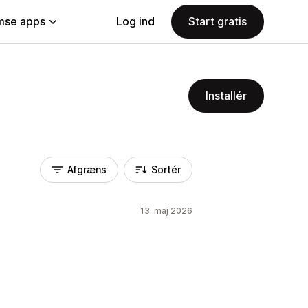
se apps
Log ind
Start gratis
Installér
Afgræns
Sortér
13. maj 2026