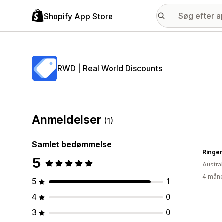
Shopify App Store
RWD | Real World Discounts
Anmeldelser
(1)
Samlet bedømmelse
Ringe
5
Austra
4 måne
5
1
4
0
3
0