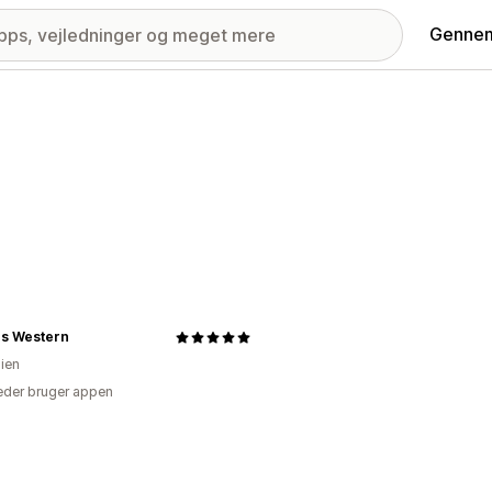
Gennem
rs Western
lien
der bruger appen