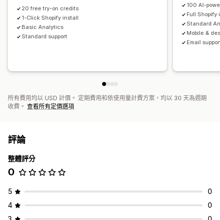
100 AI-power
20 free try-on credits
Full Shopify 
1-Click Shopify install
Standard An
Basic Analytics
Mobile & des
Standard support
Email suppor
所有費用均以 USD 計價。 定期費用和依使用量計費方案，均以 30 天為週期
收費。
查看所有定價選項
評論
整體評分
0
5
0
4
0
3
0