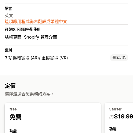
語言
英文
這項應用程式尚未翻譯成繁體中文
可與以下項目搭配使用
結帳頁面
Shopify 管理介面
類別
3D/ 擴增實境 (AR)/ 虛擬實境 (VR)
顯示功能
視覺化功能
虛擬實境
虛擬試用
採用 AI 技術
定價
自訂
選擇最適合您業務的方案。
建立模型
圖片
顏色
檔案上傳
自訂品牌行銷
行動裝置回應式設計
free
Starter
$19.9
免費
/月
功能
功能