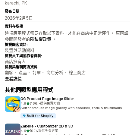
karachi, PK
發布日期
2026年2月5日
資料存取權
這項應用程式需要存取以下資料，才能在商店中正常運作。 原因請
參閱開發者的
隱私權政策
。
檢視顧客資料:
裝置與活動資料
檢視員工與協作者資料:
商店擁有人
檢視與編輯商店資料:
顧客、 產品、 訂單、 商店分析、 線上商店
查看詳情
其他同類型應用程式
GG Product Page Image Slider
滿分 5 顆星
4.8
(166)
•
提供免費方案
共有 166 則評價
Better product image gallery with carousel, zoom & thumbnails.
Built for Shopify
Zakeke ‑ Customizer 2D & 3D
滿分 5 顆星
4.6
(92)
•
提供免費方案
共有 92 則評價