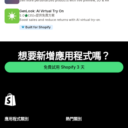
Sell more personalized products with live preview, 3D & AR
GenLook: AI Virtual Try On
滿分 5 顆星
5.0
(35)
•
提供免費方案
共有 35 則評價
Boost sales and reduce returns with AI virtual try-on.
Built for Shopify
想要新增應用程式嗎？
免費試用 Shopify 3 天
應用程式類別
熱門類別