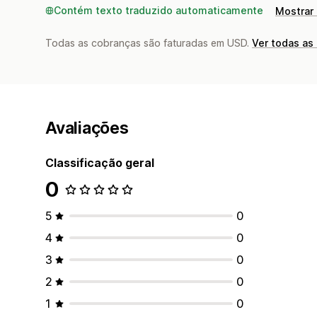
Contém texto traduzido automaticamente
Mostrar 
Todas as cobranças são faturadas em USD.
Ver todas as
Avaliações
Classificação geral
0
5
0
4
0
3
0
2
0
1
0