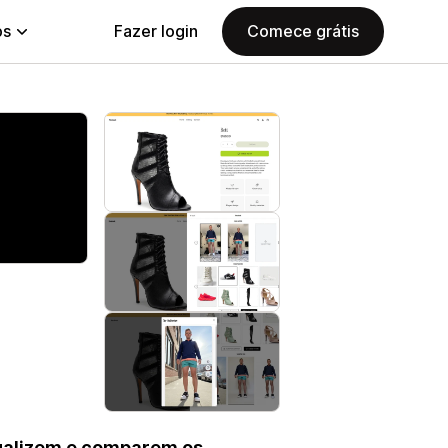
ps
Fazer login
Comece grátis
isualizem e comparem os