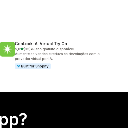
GenLook: AI Virtual Try On
de 5 estrelas
5,0
(35)
•
Plano gratuito disponível
35 avaliações ao todo
Aumente as vendas e reduza as devoluções com o
provador virtual por IA.
Built for Shopify
app?