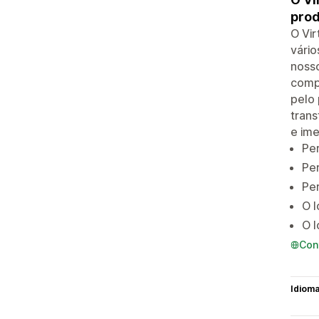
prod
O Vir
vário
nosso
compa
pelo 
trans
e ime
Per
Per
Per
O l
O l
Con
Idiom