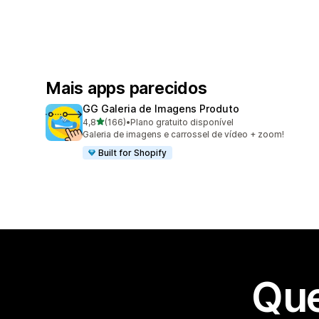
Mais apps parecidos
GG Galeria de Imagens Produto
de 5 estrelas
4,8
(166)
•
Plano gratuito disponível
166 avaliações ao todo
Galeria de imagens e carrossel de vídeo + zoom!
Built for Shopify
Que