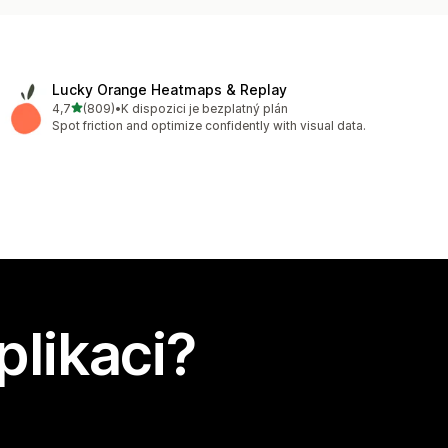
Lucky Orange Heatmaps & Replay
z 5 hvězd
4,7
(809)
•
K dispozici je bezplatný plán
Celkový počet recenzí: 809
Spot friction and optimize confidently with visual data.
plikaci?