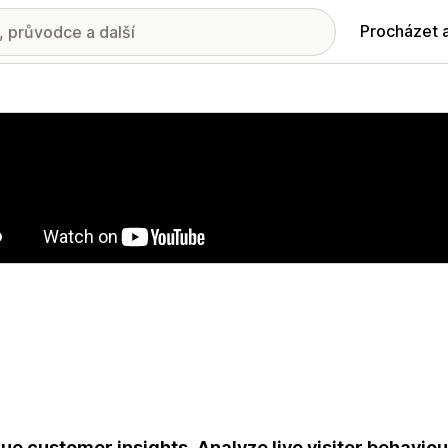
Procházet 
ie propagovaných obrázků
ue customer insights. Analyze live visitor behavio