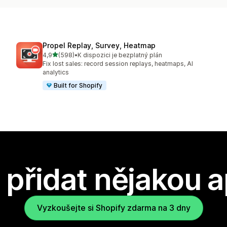
Propel Replay, Survey, Heatmap
z 5 hvězd
4,9
(598)
•
K dispozici je bezplatný plán
Celkový počet recenzí: 598
Fix lost sales: record session replays, heatmaps, AI
analytics
Built for Shopify
přidat nějakou a
Vyzkoušejte si Shopify zdarma na 3 dny