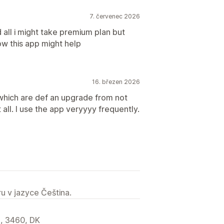
7. červenec 2026
 all i might take premium plan but
w this app might help
16. březen 2026
s which are def an upgrade from not
t all. I use the app veryyyy frequently.
u v jazyce Čeština.
d, 3460, DK