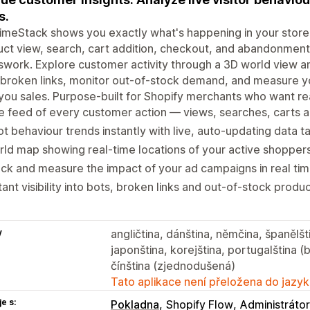
s.
imeStack shows you exactly what's happening in your stor
ct view, search, cart addition, checkout, and abandonment 
work. Explore customer activity through a 3D world view and
broken links, monitor out-of-stock demand, and measure y
you sales. Purpose-built for Shopify merchants who want rea
e feed of every customer action — views, searches, carts 
t behaviour trends instantly with live, auto-updating data t
ld map showing real-time locations of your active shopper
ck and measure the impact of your ad campaigns in real time
tant visibility into bots, broken links and out-of-stock pro
y
angličtina, dánština, němčina, španělšti
japonština, korejština, portugalština (b
čínština (zjednodušená)
Tato aplikace není přeložena do jazyk
e s:
Pokladna
Shopify Flow
Administrátor