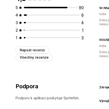
5
90
Sri Ma
Indie
4
6
Doba p
3
4
měsíci
2
1
1
3
HOUSE
Indie
Napsat recenzi
Doba p
měsíci
Všechny recenze
Podpora
Zdroj
Podporu k aplikaci poskytuje Spritefish.
Vývojá