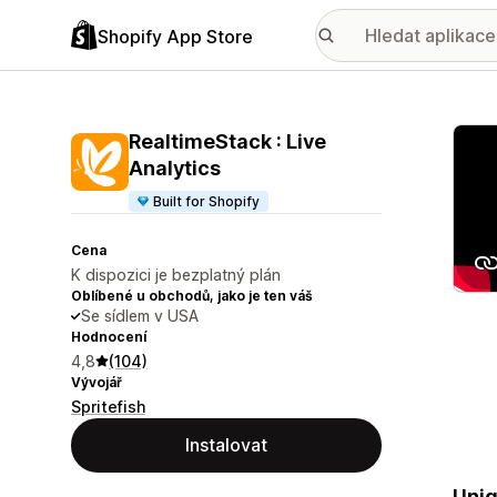
Shopify App Store
Galer
RealtimeStack : Live
Analytics
Built for Shopify
Cena
K dispozici je bezplatný plán
Oblíbené u obchodů, jako je ten váš
Se sídlem v USA
Hodnocení
4,8
(104)
Vývojář
Spritefish
Instalovat
Uniq