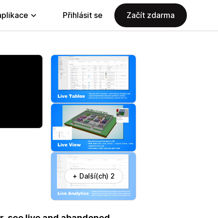
aplikace
Přihlásit se
Začít zdarma
+ Další(ch) 2
ur, see live and abandoned