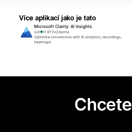
Více aplikací jako je tato
Microsoft Clarity: AI Insights
z 5 hvězd
4,6
(1 811)
•
Zdarma
Celkový počet recenzí: 1811
Optimize conversions with AI analytics, recordings,
heatmaps
Chcete 