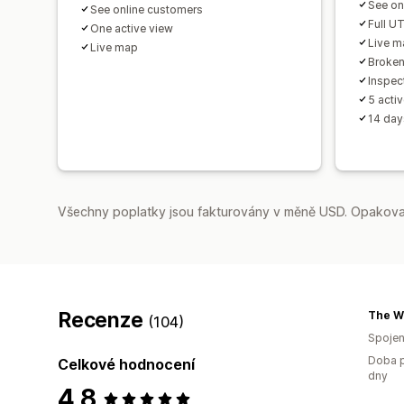
See on
See online customers
Full U
One active view
Live m
Live map
Broken 
Inspec
5 acti
14 day
Všechny poplatky jsou fakturovány v měně USD. Opakovan
Recenze
The Wo
(104)
Spojen
Doba p
Celkové hodnocení
dny
4,8