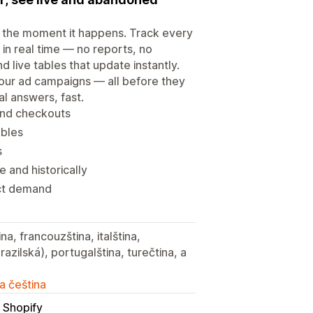
e the moment it happens. Track every
in real time — no reports, no
 live tables that update instantly.
our ad campaigns — all before they
l answers, fast.
and checkouts
ables
s
 and historically
duct demand
na, francouzština, italština,
razilská), portugalština, turečtina, a
a čeština
 Shopify