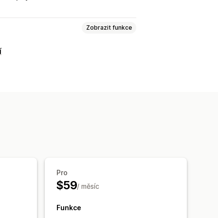
Zobrazit funkce
í
ktivit
Sledování událostí
egmentace
Zobrazení stránky
alýza věrnosti
dny
ROAS
í nákupů
Analýza trychtýřů
ování pixelů
Pro
$59
/ měsíc
ní panely
Srovnávací testy
 analýza
Notifikace
Funkce