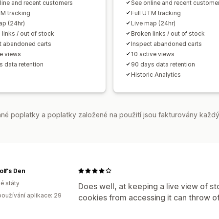
Dodržování GDPR
line and recent customers
See online and recent custome
TM tracking
Full UTM tracking
ap (24hr)
Live map (24hr)
links / out of stock
Broken links / out of stock
t abandoned carts
Inspect abandoned carts
ve views
10 active views
s data retention
90 days data retention
Historic Analytics
é poplatky a poplatky založené na použití jsou fakturovány každý
lf's Den
é státy
Does well, at keeping a live view of sto
oužívání aplikace: 29
cookies from accessing it can throw of