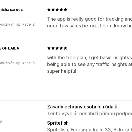
nisha sarees
The app is really good for tracking and
oužívání aplikace: 8
need few sales before, I dont know ho
 OF LAILA
with the free plan, I get basic insight
oužívání aplikace: 6
being able to see any traffic insights a
super helpful
e
Zásady ochrany osobních údajů
Tento vývojář nenabízí přímou podpor
ř
Spritefish
Spritefish, Furesøparkalle 33, Birkerø