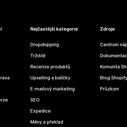
í
Nejčastější kategorie
Zdroje
Dropshipping
Centrum náp
Tržiště
Dokumentace
Recenze produktů
Komunita Sh
rava
Upselling a balíčky
Blog Shopif
E-mailový marketing
Průzkum
erze
SEO
Expedice
Měny a překlad