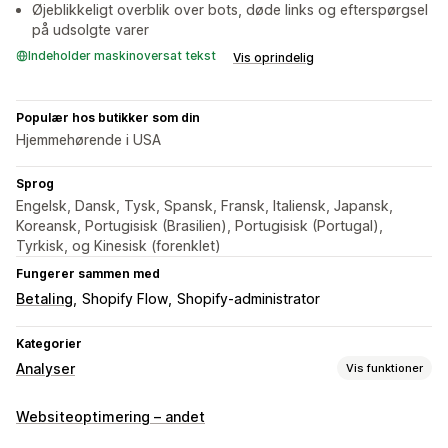
Øjeblikkeligt overblik over bots, døde links og efterspørgsel
på udsolgte varer
Indeholder maskinoversat tekst
Vis oprindelig
Populær hos butikker som din
Hjemmehørende i USA
Sprog
Engelsk, Dansk, Tysk, Spansk, Fransk, Italiensk, Japansk,
Koreansk, Portugisisk (Brasilien), Portugisisk (Portugal),
Tyrkisk, og Kinesisk (forenklet)
Fungerer sammen med
Betaling
Shopify Flow
Shopify-administrator
Kategorier
Analyser
Vis funktioner
Kundeadfærd
Websiteoptimering – andet
Sporing i realtid
Aktivitetssporing
Eventsporing