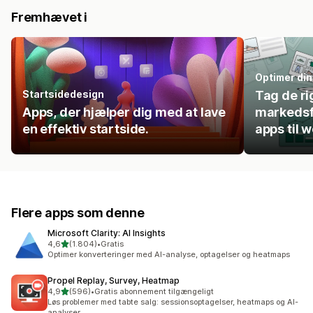
Fremhævet i
Optimer di
Startsidedesign
Tag de ri
Apps, der hjælper dig med at lave
markedsf
en effektiv startside.
apps til 
Flere apps som denne
Microsoft Clarity: AI Insights
ud af 5 stjerner
4,6
(1.804)
•
Gratis
1804 anmeldelser i alt
Optimer konverteringer med AI-analyse, optagelser og heatmaps
Propel Replay, Survey, Heatmap
ud af 5 stjerner
4,9
(596)
•
Gratis abonnement tilgængeligt
596 anmeldelser i alt
Løs problemer med tabte salg: sessionsoptagelser, heatmaps og AI-
analyser