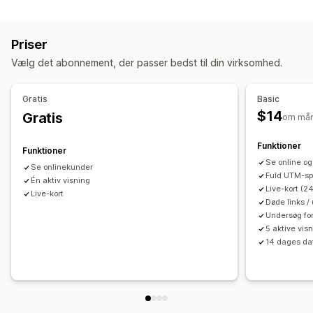
Genafspilning af session
Genafspilningsfilter
Segmentering
Sidevisninger
Besøgendes IP
Brudte links
Priser
Loyalitetsanalyse
Kohorteanalyse
Vælg det abonnement, der passer bedst til din virksomhed.
Markedsføring og salg
Markedsføringstildeling
Betalingsanalyse
ROAS
Gratis
Basic
Profitindblik
Købssporing
Tragtanalyse
UTM-sporing
$14
Gratis
om må
Forladt indkøbskurv
Pixelsporing
Funktioner
Funktioner
Visualiseringer og rapporter
Se online o
Se onlinekunder
Heatmaps
Kontrolpanel med analyser
Fuld UTM-sp
Én aktiv visning
Live-kort (24
Tilpassede kontrolpaneler
Benchmarking
Live-kort
Døde links /
Tilpassede rapporter
Dataeksport
Historisk analyse
Undersøg fo
Notifikationer
GDPR-overholdelse
5 aktive vis
14 dages da