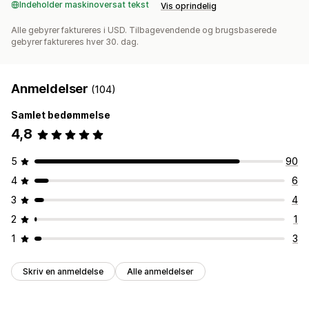
Indeholder maskinoversat tekst
Vis oprindelig
Alle gebyrer faktureres i USD. Tilbagevendende og brugsbaserede
gebyrer faktureres hver 30. dag.
Anmeldelser
(104)
Samlet bedømmelse
4,8
5
90
4
6
3
4
2
1
1
3
Skriv en anmeldelse
Alle anmeldelser