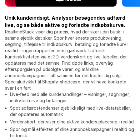
Unik kundeindsigt. Analyser besøgendes adfærd
live, og se både aktive og forladte indkøbskurve.
RealtimeStack viser dig præcis, hvad der sker i din butik, i
samme øjeblik det sker. Spor hver eneste produktvisning,
søgning, tilføjelse til indkøbskurv, betaling og forladte kurv i
realtid – ingen rapporter, intet gætværk. Udforsk
kundeaktiviteten via et 3D-verdenskort og live-tabeller, der
opdateres med det samme. Find døde links, overvåg
efterspørgslen på udsolgte varer, og mål dine
annoncekampagner – alt sammen før det koster dig salg.
Specialudviklet til Shopify-shopejere, der vil have konkrete
svar i en fart.
Live-feed med alle kundehandlinger – visninger, søgninger,
indkøbskurve og betalinger
Spot adfærdstendenser øjeblikkeligt med live-datatabeller,
der opdateres automatisk
Verdenskort, der viser dine aktive kunders placering i realtid
Spor og mål effekten af dine annoncekampagner i realtid og
historisk