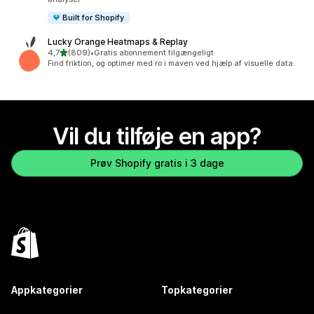
Built for Shopify
Lucky Orange Heatmaps & Replay
ud af 5 stjerner
4,7
(809)
•
Gratis abonnement tilgængeligt
809 anmeldelser i alt
Find friktion, og optimer med ro i maven ved hjælp af visuelle data.
Vil du tilføje en app?
Prøv Shopify gratis i 3 dage
Appkategorier
Topkategorier