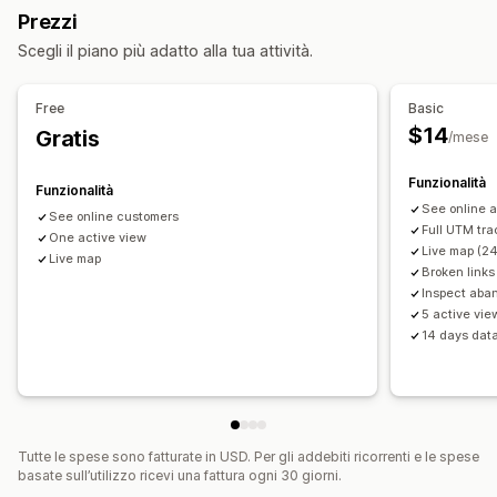
Prezzi
Visualizzazioni delle pagine
IP del visitatore
Scegli il piano più adatto alla tua attività.
Link danneggiati
Analisi della fedeltà dei clienti
Analisi delle coorti
Free
Basic
Marketing e vendite
$14
Gratis
/mese
Attribuzione del marketing
Analisi del check-out
ROAS
Funzionalità
Dati sui profitti
Monitoraggio degli acquisti
Funzionalità
See online 
Analisi del funnel
Monitoraggio UTM
See online customers
Full UTM tra
One active view
Carrello abbandonato
Monitoraggio dei pixel
Live map (24
Live map
Broken links 
Elementi grafici e report
Inspect aba
Mappe di calore
Dashboard di analisi
5 active vie
14 days data
Dashboard personalizzate
Benchmarking
Report personalizzati
Esportazione di dati
Analisi storica dei dati
Notifiche
Conformità al GDPR
Tutte le spese sono fatturate in USD. Per gli addebiti ricorrenti e le spese
basate sull’utilizzo ricevi una fattura ogni 30 giorni.