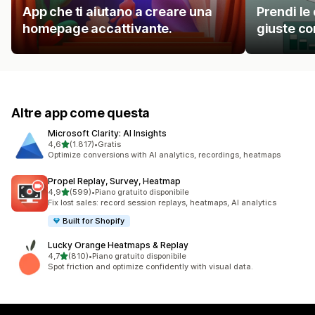
App che ti aiutano a creare una
Prendi le
homepage accattivante.
giuste con
Altre app come questa
Microsoft Clarity: AI Insights
stelle su 5
4,6
(1.817)
•
Gratis
1817 recensioni totali
Optimize conversions with AI analytics, recordings, heatmaps
Propel Replay, Survey, Heatmap
stelle su 5
4,9
(599)
•
Piano gratuito disponibile
599 recensioni totali
Fix lost sales: record session replays, heatmaps, AI analytics
Built for Shopify
Lucky Orange Heatmaps & Replay
stelle su 5
4,7
(810)
•
Piano gratuito disponibile
810 recensioni totali
Spot friction and optimize confidently with visual data.