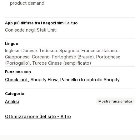
product demand
App più diffuse tra i negozi simili al tuo
Con sede negli Stati Uniti
Lingue
Inglese. Danese. Tedesco. Spagnolo. Francese. Italiano.
Giapponese. Coreano. Portoghese (Brasile). Portoghese
(Portogallo). Turcoe Cinese (semplificato)
Funziona con
Check-out
Shopify Flow
Pannello di controllo Shopify
Categorie
Analisi
Mostra funzionalità
Comportamento dei clienti
Ottimizzazione del sito - Altro
Monitoraggio in tempo reale
Monitoraggio delle attività
Monitoraggio degli eventi
Riproduzione della sessione
Filtri per le riproduzioni
Segmentazione