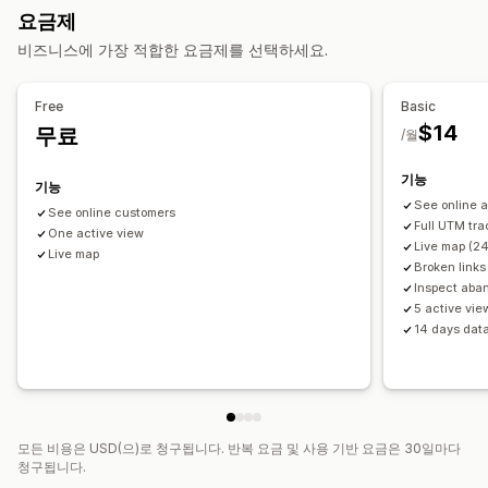
요금제
마케팅 및 판매
비즈니스에 가장 적합한 요금제를 선택하세요.
마케팅 기여
결제 분석
ROAS
수익 분석 정보
구매 추적
퍼널 분석
UTM 추적
중단된 카트
픽셀 추적
Free
Basic
$14
무료
/월
시각화 및 보고서
히트맵
분석 대시보드
사용자 지정 대시보드
벤치마킹
기능
기능
사용자 지정 보고서
데이터 내보내기
과거 분석
알림
See online 
See online customers
GDPR 규정 준수
Full UTM tra
One active view
Live map (24
Live map
Broken links 
Inspect aba
5 active vie
14 days data
모든 비용은 USD(으)로 청구됩니다. 반복 요금 및 사용 기반 요금은 30일마다
청구됩니다.