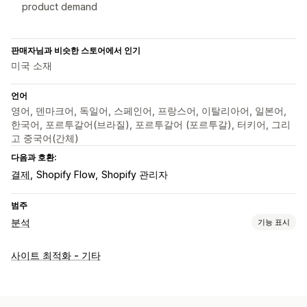
product demand
판매자님과 비슷한 스토어에서 인기
미국 소재
언어
영어, 덴마크어, 독일어, 스페인어, 프랑스어, 이탈리아어, 일본어,
한국어, 포르투갈어(브라질), 포르투갈어 (포르투갈), 터키어, 그리
고 중국어(간체)
다음과 호환:
결제
Shopify Flow
Shopify 관리자
범주
분석
기능 표시
고객 행동
사이트 최적화 - 기타
실시간 추적
활동 추적
이벤트 추적
세션 재생
재생 필터링
세분화
페이지 보기
방문자 IP
작동되지 않는 링크
고객 충성도 분석
코호트 분석