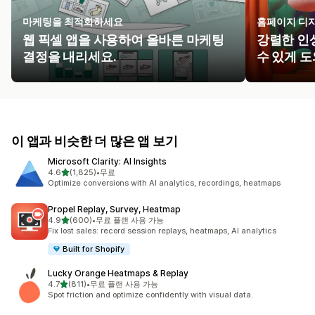
마케팅을 최적화하세요
홈페이지 디
웹 픽셀 앱을 사용하여 올바른 마케팅
강렬한 인
결정을 내리세요.
수 있게 
이 앱과 비슷한 더 많은 앱 보기
Microsoft Clarity: AI Insights
별 5개 중
4.6
(1,825)
•
무료
총 리뷰 1825개
Optimize conversions with AI analytics, recordings, heatmaps
Propel Replay, Survey, Heatmap
별 5개 중
4.9
(600)
•
무료 플랜 사용 가능
총 리뷰 600개
Fix lost sales: record session replays, heatmaps, AI analytics
Built for Shopify
Lucky Orange Heatmaps & Replay
별 5개 중
4.7
(811)
•
무료 플랜 사용 가능
총 리뷰 811개
Spot friction and optimize confidently with visual data.