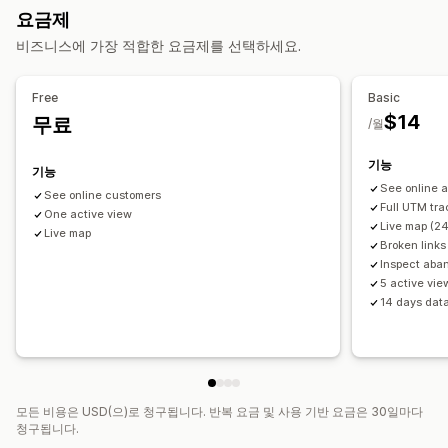
요금제
마케팅 및 판매
비즈니스에 가장 적합한 요금제를 선택하세요.
마케팅 기여
결제 분석
ROAS
수익 분석 정보
구매 추적
퍼널 분석
UTM 추적
중단된 카트
픽셀 추적
Free
Basic
$14
무료
/월
시각화 및 보고서
히트맵
분석 대시보드
사용자 지정 대시보드
벤치마킹
기능
기능
사용자 지정 보고서
데이터 내보내기
과거 분석
알림
See online 
See online customers
GDPR 규정 준수
Full UTM tra
One active view
Live map (24
Live map
Broken links 
Inspect aba
5 active vie
14 days data
모든 비용은 USD(으)로 청구됩니다. 반복 요금 및 사용 기반 요금은 30일마다
청구됩니다.