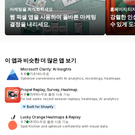
마케팅을 최적화하세요
홈페이지 디
웹 픽셀 앱을 사용하여 올바른 마케팅
강렬한 인
결정을 내리세요.
수 있게 
이 앱과 비슷한 더 많은 앱 보기
Microsoft Clarity: AI Insights
별 5개 중
4.6
(1,814)
•
무료
총 리뷰 1814개
Optimize conversions with AI analytics, recordings, heatmaps
Propel Replay, Survey, Heatmap
별 5개 중
4.9
(599)
•
무료 플랜 사용 가능
총 리뷰 599개
Fix lost sales: record session replays, heatmaps, AI analytics
Built for Shopify
Lucky Orange Heatmaps & Replay
별 5개 중
4.7
(810)
•
무료 플랜 사용 가능
총 리뷰 810개
Spot friction and optimize confidently with visual data.