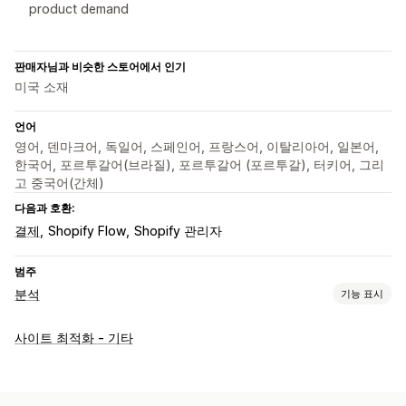
product demand
판매자님과 비슷한 스토어에서 인기
미국 소재
언어
영어, 덴마크어, 독일어, 스페인어, 프랑스어, 이탈리아어, 일본어,
한국어, 포르투갈어(브라질), 포르투갈어 (포르투갈), 터키어, 그리
고 중국어(간체)
다음과 호환:
결제
Shopify Flow
Shopify 관리자
범주
분석
기능 표시
고객 행동
사이트 최적화 - 기타
실시간 추적
활동 추적
이벤트 추적
세션 재생
재생 필터링
세분화
페이지 보기
방문자 IP
작동되지 않는 링크
고객 충성도 분석
코호트 분석