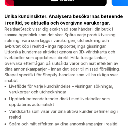
Unika kundinsikter. Analysera besökarnas beteende
i realtid, se aktuella och övergivna varukorgar.
RealtimeStack visar dig exakt vad som händer i din butik i
samma ögonblick som det sker. Spåra varje produktvisning,
sökning, vara som läggs i varukorgen, utcheckning och
avbrutet köp i realtid – inga rapporter, inga gissningar.
Utforska kundernas aktivitet genom en 3D-världskarta och
livetabeller som uppdateras direkt. Hitta trasiga länkar,
övervaka efterfrågan på slutsålda varor och mät effekten av
dina annonskampanjer – innan det leder till missad försäljning.
Skapat specifikt för Shopify-handlare som vill ha riktiga svar
snabbt.
Liveflöde för varje kundhändelse – visningar, sökningar,
varukorgar och utcheckningar
Upptäck beteendetrender direkt med livetabeller som
uppdateras automatiskt
Världskarta som visar var dina aktiva kunder befinner sig i
realtid
Spåra och mät effekten av dina annonskampanjer i realtid