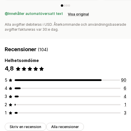
Innehåller automatöversatt text
Visa original
Alla avgifter debiteras i USD. Återkommande och användningsbaserade
avgifter faktureras var 30:e dag.
Recensioner
(104)
Helhetsomdöme
4,8
5
90
4
6
3
4
2
1
1
3
Skriv en recension
Alla recensioner