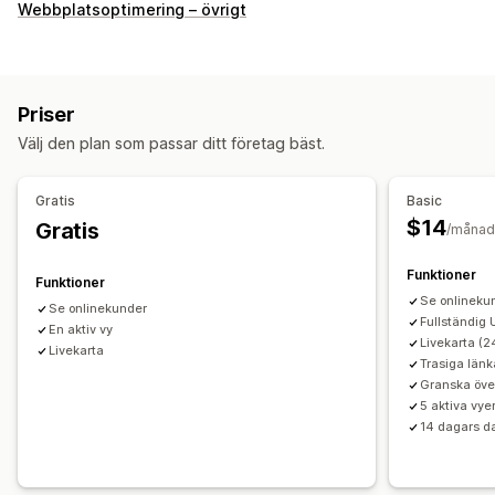
Kundbeteende
Webbplatsoptimering – övrigt
Spårning i realtid
Aktivitetsspårning
Händelsespårning
Sessionsåteruppspelning
Filtrering av återuppspelning
Segmentering
Sidvisningar
Besökarens IP-adress
Priser
Brutna länkar
Lojalitetsanalys
Kohortanalys
Välj den plan som passar ditt företag bäst.
Marknadsföring och försäljning
Marknadsföringsattribuering
Kassaanalys
ROAS
Gratis
Basic
Vinstinsikter
Inköpsspårning
Trattanalys
UTM-spårning
$14
Gratis
/månad
Övergivna varukorgar
Pixelspårning
Funktioner
Funktioner
Diagram och rapporter
Se onlineku
Se onlinekunder
Heatmaps
Analyspanel
Anpassade instrumentpaneler
Fullständig
En aktiv vy
Livekarta (2
Benchmarking
Anpassade rapporter
Dataexport
Livekarta
Trasiga länk
Historikanalys
Aviseringar
Uppfyller GDPR
Granska öve
5 aktiva vye
14 dagars d