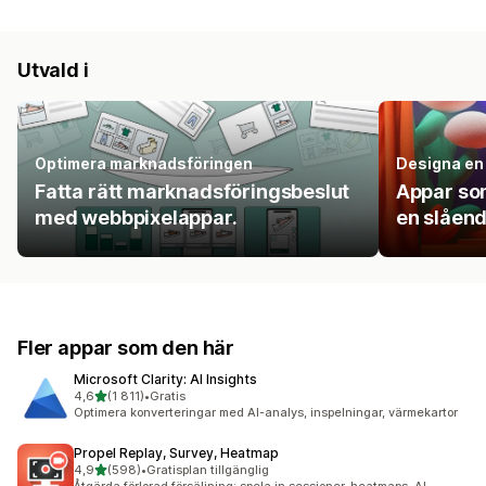
Utvald i
Optimera marknadsföringen
Designa en 
Fatta rätt marknadsföringsbeslut
Appar som
med webbpixelappar.
en slåend
Fler appar som den här
Microsoft Clarity: AI Insights
av 5 stjärnor
4,6
(1 811)
•
Gratis
1811 recensioner totalt
Optimera konverteringar med AI-analys, inspelningar, värmekartor
Propel Replay, Survey, Heatmap
av 5 stjärnor
4,9
(598)
•
Gratisplan tillgänglig
598 recensioner totalt