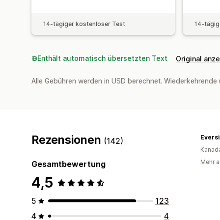
14-tägiger kostenloser Test
14-tägig
Enthält automatisch übersetzten Text
Original anz
Alle Gebühren werden in USD berechnet. Wiederkehrende 
Rezensionen
Eversi
(142)
Kanad
Mehr al
Gesamtbewertung
4,5
5
123
4
4