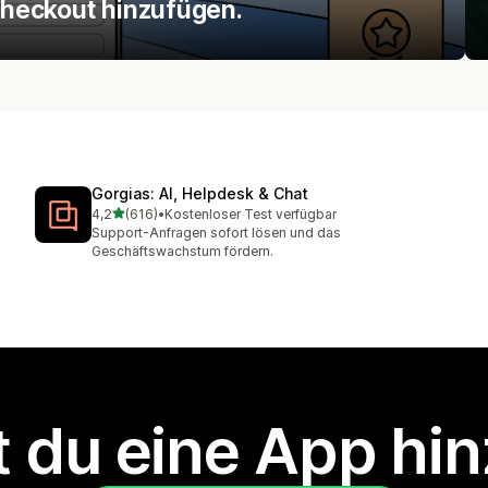
heckout hinzufügen.
Gorgias: AI, Helpdesk & Chat
von 5 Sternen
4,2
(616)
•
Kostenloser Test verfügbar
616 Rezensionen insgesamt
Support-Anfragen sofort lösen und das
Geschäftswachstum fördern.
 du eine App hi