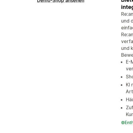
Demo-Shop ansehen
inte
Re:am
und d
einfa
Re:am
verfa
und k
Bewe
E-M
ve
Sho
KI 
Art
Häu
Zuf
Ku
Ent