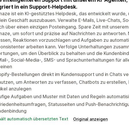
griert in ein Support-Helpdesk.
aze ist ein KI-gestütztes Helpdesk, das entwickelt wurde,
ein Geschäft auszubauen. Verwalte E-Mails, Live-Chats, So
ch über einen einzigen Posteingang. Spare Zeit mit unsere
aze, um sofort und präzise auf Nachrichten zu antworten.
ssen, Reaktionen vorzuschlagen und Aufgaben zu automatis
onsistenter arbeiten kann. Verfolge Unterhaltungen zusam
rtungen, um den Überblick zu behalten und die Kundenbind
ail-, Social-Media-, SMS- und Sprachunterhaltungen für al
reinen
pify-Bestellungen direkt im Kundensupport und in Chats ve
nutzen, um Antworten zu verfassen, Chatbots zu erstellen
ikel anzulegen
fige Aufgaben und Muster mit Daten und Regeln automatisi
riedenheitsumfragen, Statusseiten und Push-Benachrichtig
ndenbindung
hält automatisch übersetzten Text
Original anzeigen