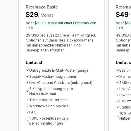
Re:amaze Basic
Re:ama
$29
$49
/ Monat
/
oder $313.20/Jahr mit einer Ersparnis von
oder $52
10 %
10 %
29 USD pro zusätzlichem Team-Mitglied.
49 USD p
Optionen auf Basis des Ticketvolumens
Optionen
mit unbegrenzter Nutzerzahl und
mit unbe
Jahrespläne verfügbar.
Jahrespl
Umfasst
Umfass
Unbegrenzte E-Mail-Posteingänge
Basic-
Social-Media-Integrationen
Mehre
Live-Chat und Chatbots (unbegrenzt)
SMS- u
5 KI-Agent-Lösungen pro
Live-A
Nutzer:in/Monat
Erweite
Trainierbare KI-Intents
Benutz
Workflows und Makros
Status
FAQ
10 KI-
1.000 kostenlose Push-
Nutzer
Benachrichtigungen