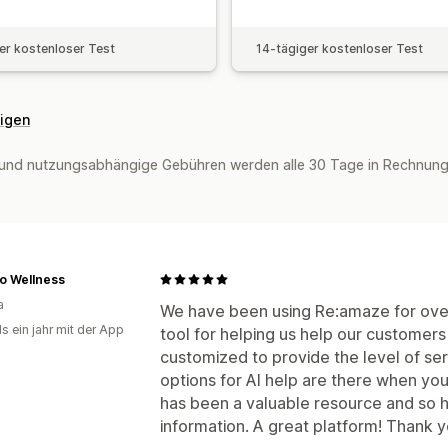
er kostenloser Test
14-tägiger kostenloser Test
eigen
und nutzungsabhängige Gebühren werden alle 30 Tage in Rechnung 
o Wellness
a
We have been using Re:amaze for over
s ein jahr mit der App
tool for helping us help our customers
customized to provide the level of se
options for AI help are there when you
has been a valuable resource and so
information. A great platform! Thank y