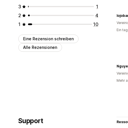
3
1
2
4
lojoba
Verein
1
10
Ein ta
Eine Rezension schreiben
Alle Rezensionen
Nguye
Verein
Mehr a
Support
Resso