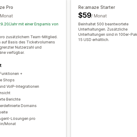
Anpassung
Nachverfolgung von Bestellungen
Ku
ze Pro
Re:amaze Starter
Farbe und Schriftart
Emojis und Stick
$59
Feedback-Umfragen
Mehrere Shops
 Monat
/ Monat
Begrüßungsnachrichten
Chatschaltfl
9.20/Jahr mit einer Ersparnis von
Beinhaltet 500 beantwortete
Chatflows
Agentavatar
Unterhaltungen. Zusätzliche
Unterhaltungen sind in 100er-Pak
ro zusätzlichem Team-Mitglied.
15 USD erhältlich.
 auf Basis des Ticketvolumens
grenzter Nutzerzahl und
äne verfügbar.
t
Funktionen +
re Shops
nd VoIP-Integrationen
nsicht
rte Berichte
erdefinierte Domains
seite
Agent-Lösungen pro
:in/Monat