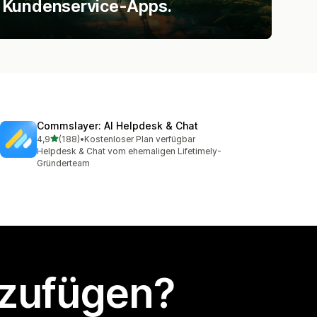
Kundenservice-Apps.
Commslayer: AI Helpdesk & Chat
von 5 Sternen
4,9
(188)
•
Kostenloser Plan verfügbar
188 Rezensionen insgesamt
Helpdesk & Chat vom ehemaligen Lifetimely-
Gründerteam
nzufügen?