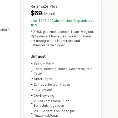
ndenbenachrichtigungen
Re:amaze Plus
er
Chatfenster
Geschäftszeiten
$69
Analysen
Berichte
/ Monat
ächen
Tagging
Chatzuweisung
oder $745.20/Jahr mit einer Ersparnis von
10 %
eten für
69 USD pro zusätzlichem Team-Mitglied.
Optionen auf Basis des Ticketvolumens
mit unbegrenzter Nutzerzahl und
Jahrespläne verfügbar.
Umfasst
Basic + Pro +
Team-Berichte, Rollen, Schichten, freie
Tage
Abteilungen
Zufriedenheitsumfragen
FAQ-Verlauf
Co-Browsing
2.000 kostenlose Push-
Benachrichtigungen
20 KI-Agent-Lösungen pro
Nutzer:in/Monat