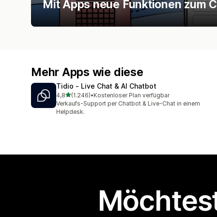
Mit Apps neue Funktionen zum C
Mehr Apps wie diese
Tidio ‑ Live Chat & AI Chatbot
von 5 Sternen
4,8
(1.246)
•
Kostenloser Plan verfügbar
1246 Rezensionen insgesamt
Verkaufs-Support per Chatbot & Live-Chat in einem
Helpdesk.
Möchtest