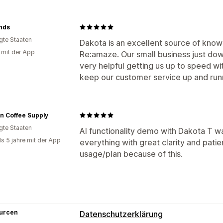
nds
igte Staaten
Dakota is an excellent source of kno
g mit der App
Re:amaze. Our small business just do
very helpful getting us up to speed wit
keep our customer service up and run
n Coffee Supply
igte Staaten
AI functionality demo with Dakota T wa
ls 5 jahre mit der App
everything with great clarity and pati
usage/plan because of this.
urcen
Datenschutzerklärung