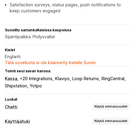
Satisfaction surveys, status pages, push notifications to
keep customers engaged
Suosittu samankaltaisissa kaupoissa
Sijaintipaikka Yhdysvallat
Kielet
Englanti
Tätä sovellusta ei ole käännetty kielelle Suomi
Toimii seuraavan kanssa:
Kassa
+20 Integrations
Klaviyo
Loop Returns
RingCentral
Shipstation
Yotpo
Luokat
Chatti
Näytä ominaisuudet
Reaaliaikaiset viestit
Käyttäjätuki
Näytä ominaisuudet
Tekoälychattibotit
Livechatti
SMS
Kanavat