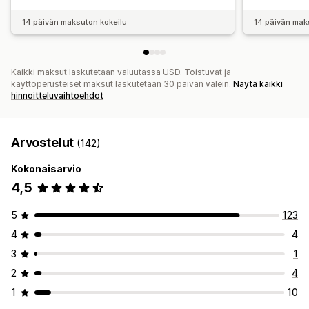
14 päivän maksuton kokeilu
14 päivän mak
Kaikki maksut laskutetaan valuutassa USD. Toistuvat ja
käyttöperusteiset maksut laskutetaan 30 päivän välein.
Näytä kaikki
hinnoitteluvaihtoehdot
Arvostelut
(142)
Kokonaisarvio
4,5
5
123
4
4
3
1
2
4
1
10