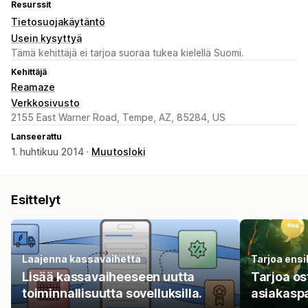
Resurssit
Tietosuojakäytäntö
Usein kysyttyä
Tämä kehittäjä ei tarjoa suoraa tukea kielellä Suomi.
Kehittäjä
Reamaze
Verkkosivusto
2155 East Warner Road, Tempe, AZ, 85284, US
Lanseerattu
1. huhtikuu 2014 ·
Muutosloki
Esittelyt
Laajenna kassavaihetta
Tarjoa ensi
Lisää kassavaiheeseen uutta
Tarjoa os
toiminnallisuutta sovelluksilla.
asiakaspa