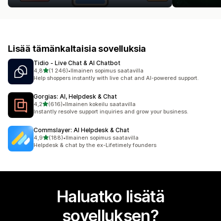
Lisää tämänkaltaisia sovelluksia
Tidio ‑ Live Chat & AI Chatbot
/ 5 tähteä
4,8
(1 246)
•
Ilmainen sopimus saatavilla
1246 arvostelua yhteensä
Help shoppers instantly with live chat and AI-powered support.
Gorgias: AI, Helpdesk & Chat
/ 5 tähteä
4,2
(616)
•
Ilmainen kokeilu saatavilla
616 arvostelua yhteensä
Instantly resolve support inquiries and grow your business.
Commslayer: AI Helpdesk & Chat
/ 5 tähteä
4,9
(188)
•
Ilmainen sopimus saatavilla
188 arvostelua yhteensä
Helpdesk & chat by the ex-Lifetimely founders
Haluatko lisätä
sovelluksen?