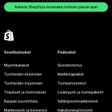
Kokeile Shopifyta ilmaiseksi kolmen päivän ajan
Sovellusluokat
Pääluokat
Myyntikanavat
Suoratoimitus
Tuotteiden etsiminen
Markkinapaikat
Tuotteiden myyminen
Tuotearvostelut
Tilaukset ja toimitukset
Lisämyynti ja tuotepaketit
Kaupan suunnittelu
Sähköpostimarkkinointi
Markkinointi ja konversio
Hakukoneoptimointi