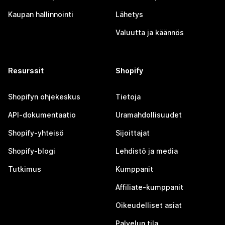
Kaupan hallinnointi
Lähetys
Valuutta ja käännös
Resurssit
Shopify
Shopifyn ohjekeskus
Tietoja
API-dokumentaatio
Uramahdollisuudet
Shopify-yhteisö
Sijoittajat
Shopify-blogi
Lehdistö ja media
Tutkimus
Kumppanit
Affiliate-kumppanit
Oikeudelliset asiat
Palvelun tila