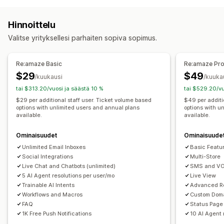
Sähköpostikeskustelut
Äänituki
Videopuhelut
Some
Sähköposti
SMS
Livechatti
Chattibotti
Puhelin
Some
Tiedostojen lataus (lähettäminen)
Monikielisyys
Hinnoittelu
Itsepalvelu
Help Center
Yhteydenotto­lomake
Reaaliaikainen käännös
Push-ilmoitukset
Valitse yrityksellesi parhaiten sopiva sopimus.
Usein kysyttyä
Asiakaspalvelijoiden analytiikka
Salaus
Asiakastiedot
Työnkulun automaatio
Automaattiset vastaukset
Re:amaze Basic
Re:amaze Pr
Automaattinen vastaus
Vastausmallit
Tekoälyvastaukset
Usein kysyttyä
Tervehdykset
Tuotesuositukset
$29
$49
/kuukausi
/kuuka
Tekoäly-yhteenvedot
Lippujen myynti
Pikavastaukset
Tilauspäivitykset
Ristiinmyynti
tai $313.20/vuosi ja säästä 10 %
tai $529.20/vu
Yhtenäinen saapuneet-kansio
Lisämyynti
Kyselyt
Lähetä ote
$29 per additional staff user. Ticket volume based
$49 per additi
options with unlimited users and annual plans
options with u
Automaattinen osoittaminen
available.
available.
Mukautukset
Sääntöpohjaiset käynnistimet
Eskalaatio
Tunnisteet
Väri ja fontti
Emojit ja tarrat
Chatti-ikkuna
Aukioloajat
Roskapostin tunnistus
Ominaisuudet
Tilausten seuranta
Ominaisuude
Tervetuloviestit
Chattipainikkeet
Tunnisteet
Unlimited Email Inboxes
Basic Featu
Asiakasilmoitukset
Palautekyselyt
Useat kaupat
Keskustelujen kohdistaminen
Keskustelukehotteet
Social Integrations
Multi-Store
Analytiikka
Raportit
Live Chat and Chatbots (unlimited)
SMS and VOI
Asiakaspalvelijan avatar
5 AI Agent resolutions per user/mo
Live View
Trainable AI Intents
Advanced R
Workflows and Macros
Custom Dom
FAQ
Status Page
1K Free Push Notifications
10 AI Agent 