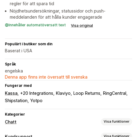
regler för att spara tid
Nöjdhetsundersökningar, statussidor och push-
meddelanden för att hålla kunder engagerade
Innehåller automatöversatt text
Visa original
Populärt i butiker som din
Baserat i USA
Språk
engelska
Denna app finns inte översatt till svenska
Fungerar med
Kassa
+20 Integrations
Klaviyo
Loop Returns
RingCentral
Shipstation
Yotpo
Kategorier
Chatt
Visa funktioner
Meddelanden i realtid
Kundsupport
Visa funktioner