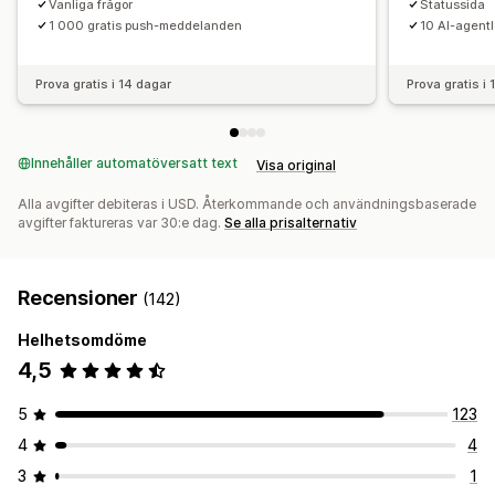
Vanliga frågor
Statussida
1 000 gratis push-meddelanden
10 AI-agent
Prova gratis i 14 dagar
Prova gratis i
Innehåller automatöversatt text
Visa original
Alla avgifter debiteras i USD. Återkommande och användningsbaserade
avgifter faktureras var 30:e dag.
Se alla prisalternativ
Recensioner
(142)
Helhetsomdöme
4,5
5
123
4
4
3
1