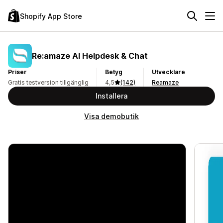
Shopify App Store
Re:amaze AI Helpdesk & Chat
Priser
Betyg
Utvecklare
Gratis testversion tillgänglig
4,5
(142)
Reamaze
Installera
Visa demobutik