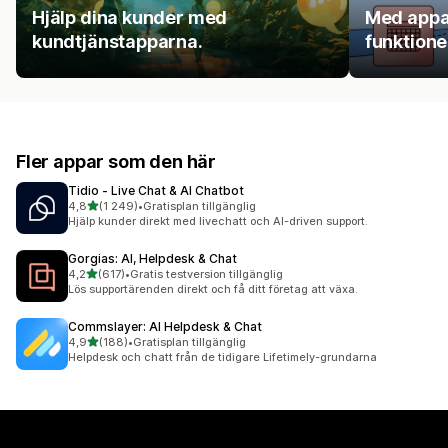
Hjälp dina kunder med
Med appar
kundtjänstapparna.
funktione
Fler appar som den här
Tidio ‑ Live Chat & AI Chatbot
av 5 stjärnor
4,8
(1 249)
•
Gratisplan tillgänglig
1249 recensioner totalt
Hjälp kunder direkt med livechatt och AI-driven support.
Gorgias: AI, Helpdesk & Chat
av 5 stjärnor
4,2
(617)
•
Gratis testversion tillgänglig
617 recensioner totalt
Lös supportärenden direkt och få ditt företag att växa.
Commslayer: AI Helpdesk & Chat
av 5 stjärnor
4,9
(188)
•
Gratisplan tillgänglig
188 recensioner totalt
Helpdesk och chatt från de tidigare Lifetimely-grundarna