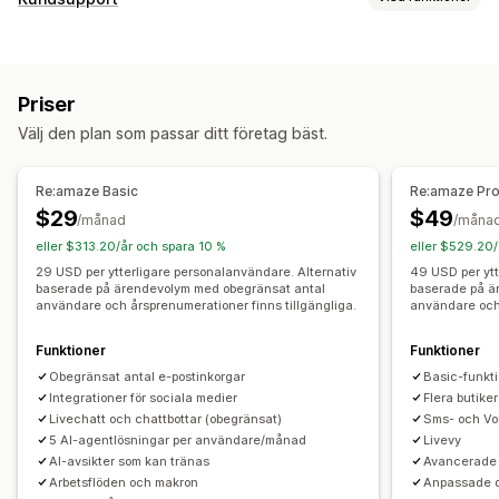
AI-chattbot
Livechatt
SMS
Chatt för e-post
Röstsupport
Kanaler
Videosamtal
Sociala medier
Filuppladdning
Flera språk
E-post
SMS
Livechatt
Chattbot
Telefon
Sociala medier
Översättning i realtid
Push-meddelanden
Agentanalys
Priser
Självbetjäning
Hjälpcenter
Kontaktformulär
Kryptering
Kundinsikter
Välj den plan som passar ditt företag bäst.
Vanliga frågor (FAQ)
Automatiserade svar
Automatisering av arbetsflödet
Vanliga frågor (FAQ)
Hälsningar
Re:amaze Basic
Re:amaze Pr
Automatiska svar
Svarsmallar
AI-svar
Produktrekommendationer
Snabba svar
$29
$49
/månad
/måna
AI-sammanfattningar
Biljetttjänster
Enhetlig inkorg
Orderuppdateringar
Korsförsäljning
Merförsäljning
eller $313.20/år och spara 10 %
eller $529.20/
Automatisk tilldelning
Regelbaserade utlösare
Eskalering
Enkäter
Skicka utskrifter
29 USD per ytterligare personalanvändare. Alternativ
49 USD per ytt
baserade på ärendevolym med obegränsat antal
baserade på ä
Taggning
Skräppostidentifiering
Orderspårning
användare och årsprenumerationer finns tillgängliga.
användare och 
Anpassning
Kundaviseringar
Feedback-enkäter
Flera butiker
Färg och teckensnitt
Emojis och klistermärken
Analysverktyg
Funktioner
Rapporter
Funktioner
Chattfönster
Öppettider
Välkomstmeddelanden
Obegränsat antal e-postinkorgar
Basic-funkti
Chattknappar
Taggning
Chattuppdrag
Chattflöden
Integrationer för sociala medier
Flera butiker
Livechatt och chattbottar (obegränsat)
Sms- och VoI
Agent avatar
5 AI-agentlösningar per användare/månad
Livevy
AI-avsikter som kan tränas
Avancerade 
Arbetsflöden och makron
Anpassade 