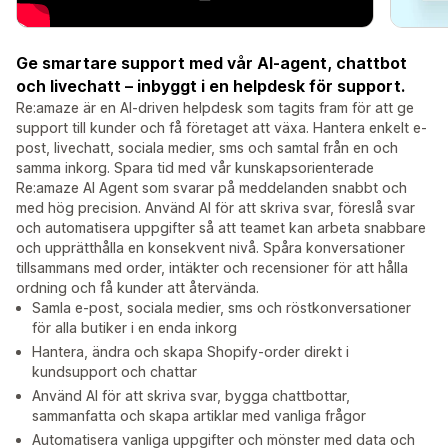
Ge smartare support med vår AI-agent, chattbot
och livechatt – inbyggt i en helpdesk för support.
Re:amaze är en AI-driven helpdesk som tagits fram för att ge
support till kunder och få företaget att växa. Hantera enkelt e-
post, livechatt, sociala medier, sms och samtal från en och
samma inkorg. Spara tid med vår kunskapsorienterade
Re:amaze AI Agent som svarar på meddelanden snabbt och
med hög precision. Använd AI för att skriva svar, föreslå svar
och automatisera uppgifter så att teamet kan arbeta snabbare
och upprätthålla en konsekvent nivå. Spåra konversationer
tillsammans med order, intäkter och recensioner för att hålla
ordning och få kunder att återvända.
Samla e-post, sociala medier, sms och röstkonversationer
för alla butiker i en enda inkorg
Hantera, ändra och skapa Shopify-order direkt i
kundsupport och chattar
Använd AI för att skriva svar, bygga chattbottar,
sammanfatta och skapa artiklar med vanliga frågor
Automatisera vanliga uppgifter och mönster med data och