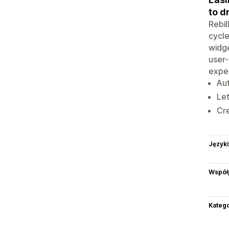
to d
Rebil
cycle
widge
user-
expe
Aut
Let
Cre
Języki
Współ
Katego