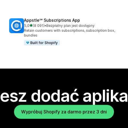
Appstle℠ Subscriptions App
na 5 gwiazdek
5,0
(8 091)
•
Bezpłatny plan jest dostępny
Łączna liczba recenzji: 8091
Retain customers with subscriptions, subscription box,
bundles
Built for Shopify
esz dodać aplika
Wypróbuj Shopify za darmo przez 3 dni