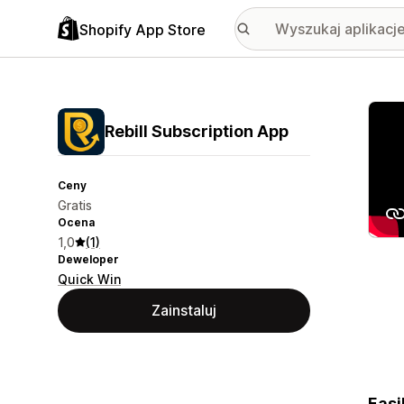
Shopify App Store
Wyróż
Rebill Subscription App
Ceny
Gratis
Ocena
1,0
(1)
Deweloper
Quick Win
Zainstaluj
Easi