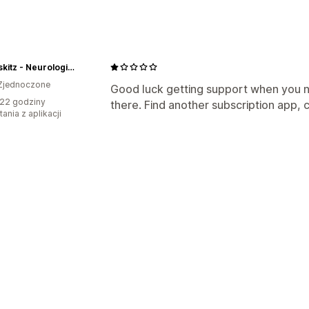
Rodzaje subskrypcji
Subskrypcje dostępu
Pakiety produ
Ceny, które można ustalić
Sea Biskitz - Neurological Calming Support for Anxious Dogs
Płatności okresowe
Subskrybuj i osz
Zjednoczone
Niestandardowe ceny
Good luck getting support when you nee
22 godziny
there. Find another subscription app, c
ania z aplikacji