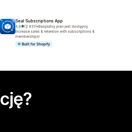
Seal Subscriptions App
na 5 gwiazdek
4,9
(2 931)
•
Bezpłatny plan jest dostępny
Łączna liczba recenzji: 2931
Increase sales & retention with subscriptions &
memberships!
Built for Shopify
cję?