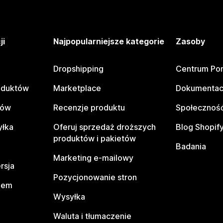
ji
Najpopularniejsze kategorie
Zasoby
Dropshipping
Centrum Po
oduktów
Marketplace
Dokumentac
tów
Recenzje produktu
Społeczność
yłka
Oferuj sprzedaż droższych
Blog Shopif
produktów i pakietów
Badania
Marketing e-mailowy
rsja
Pozycjonowanie stron
pem
Wysyłka
Waluta i tłumaczenie