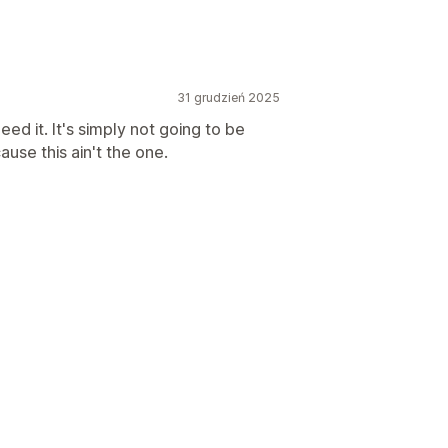
któw
Pudełka z subskrypcją
31 grudzień 2025
czędzaj
Gradacja cen
d it. It's simply not going to be
ause this ain't the one.