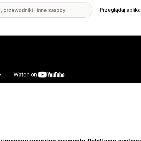
Przeglądaj aplika
nione obrazy w galerii
ly manage recurring payments. Rebill your custome