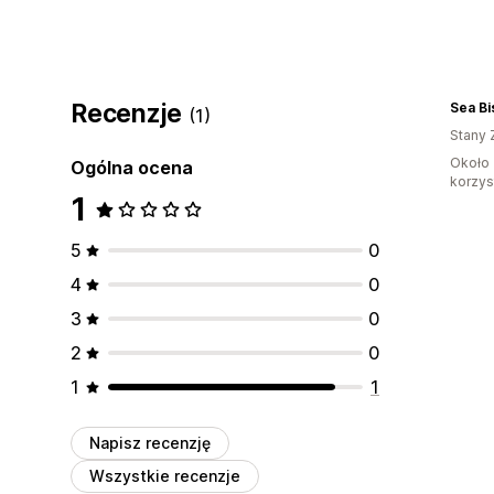
Recenzje
(1)
Stany 
Około 
Ogólna ocena
korzyst
1
5
0
4
0
3
0
2
0
1
1
Napisz recenzję
Wszystkie recenzje