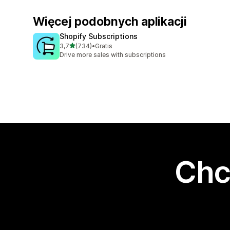
Więcej podobnych aplikacji
Shopify Subscriptions
na 5 gwiazdek
3,7
(734)
•
Gratis
Łączna liczba recenzji: 734
Drive more sales with subscriptions
Chc