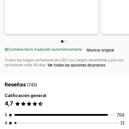
Compras conjuntas frecuentes
Paquetes
Personalización de pago
Descuentos por volumen
Descuentos por niveles
Notas personalizadas
Descuentos automáticos
Recomendaciones de IA
Mejora de suscripción
Hacer una venta adicional con un clic
Ir al pago
Múltiples idiomas
Informes y estadísticas
Prueba A/B
Tasas de clics
Tasas de conversión
Rendimiento de recomendaciones
Contiene texto traducido automáticamente
Mostrar original
Todos los cargos se facturan en USD. Los cargos recurrentes y por uso
se facturan cada 30 días.
Ver todas las opciones de precios
Reseñas
(743)
Calificación general
4,7
5
704
4
13