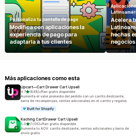
Aplicacion
Latinoamér
Personaliza tu pantalla de pago
Acelera t
Modifica con aplicaciones la
Latinoam
experiencia de pago para
hechas e
adaptarla a tus clientes
negocios 
Más aplicaciones como esta
Upcart—Cart Drawer Cart Upsell
de 5 estrellas
4.7
(848)
•
Plan gratis disponible
848 reseñas en total
Aumenta el valor promedio del pedido con un carrito deslizante,
barra de recompensas, ventas adicionales en el carrito y regalos
Built for Shopify
Kaching CartDrawer Cart Upsell
de 5 estrellas
5.0
(1,135)
•
Plan gratis disponible
1135 reseñas en total
Aumenta tu AOV: carrito deslizante, ventas adicionales y barra de
envío gratis