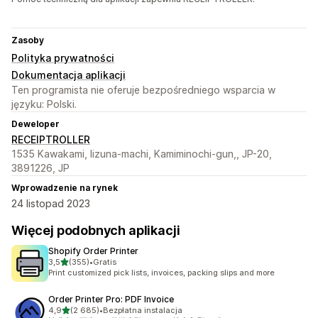
Zasoby
Polityka prywatności
Dokumentacja aplikacji
Ten programista nie oferuje bezpośredniego wsparcia w
języku: Polski.
Deweloper
RECEIPTROLLER
1535 Kawakami, Iizuna-machi, Kamiminochi-gun,, JP-20,
3891226, JP
Wprowadzenie na rynek
24 listopad 2023
Więcej podobnych aplikacji
Shopify Order Printer
na 5 gwiazdek
3,5
(355)
•
Gratis
Łączna liczba recenzji: 355
Print customized pick lists, invoices, packing slips and more
Order Printer Pro: PDF Invoice
na 5 gwiazdek
4,9
(2 685)
•
Bezpłatna instalacja
Łączna liczba recenzji: 2685