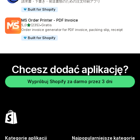
請求書・下書き・発送書類のための注文印刷アプリ
Built for Shopify
MS Order Printer ‑ PDF Invoice
na 5 gwiazdek
5,0
(235)
•
Gratis
Łączna liczba recenzji: 235
Order invoice generator for PDF invoice, packing slip, receipt
Built for Shopify
Chcesz dodać aplikację?
Wypróbuj Shopify za darmo przez 3 dni
Kategorie aplikacji
Najpopularniejsze kategorie