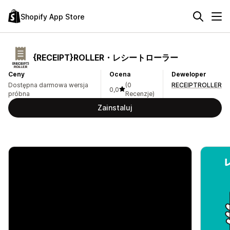
Shopify App Store
{RECEIPT}ROLLER・レシートローラー
Ceny
Ocena
Deweloper
Dostępna darmowa wersja
(0
RECEIPTROLLER
0,0
próbna
Recenzje)
Zainstaluj