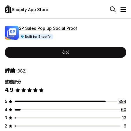
Shopify App Store
SP Sales Pop up Social Proof
Built for Shopify
安裝
評論
(982)
整體評分
4.9
5
894
4
60
3
13
2
6