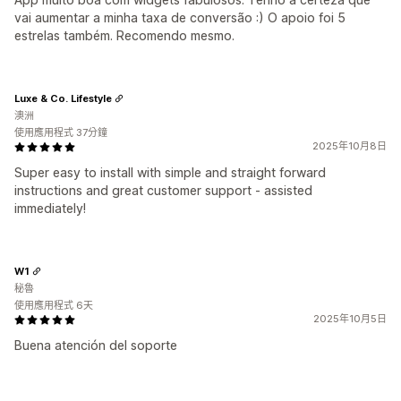
vai aumentar a minha taxa de conversão :) O apoio foi 5
estrelas também. Recomendo mesmo.
Luxe & Co. Lifestyle
澳洲
使用應用程式 37分鐘
2025年10月8日
Super easy to install with simple and straight forward
instructions and great customer support - assisted
immediately!
W1
秘魯
使用應用程式 6天
2025年10月5日
Buena atención del soporte