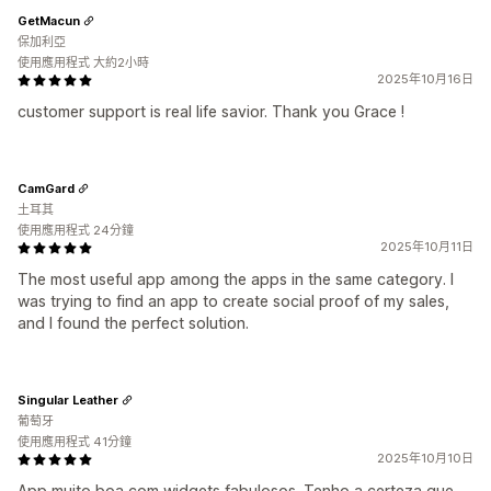
GetMacun
保加利亞
使用應用程式 大約2小時
2025年10月16日
customer support is real life savior. Thank you Grace !
CamGard
土耳其
使用應用程式 24分鐘
2025年10月11日
The most useful app among the apps in the same category. I
was trying to find an app to create social proof of my sales,
and I found the perfect solution.
Singular Leather
葡萄牙
使用應用程式 41分鐘
2025年10月10日
App muito boa com widgets fabulosos. Tenho a certeza que