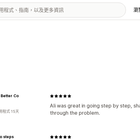
瀏
 Better Co
Ali was great in going step by step, s
用程式 15天
through the problem.
o steps