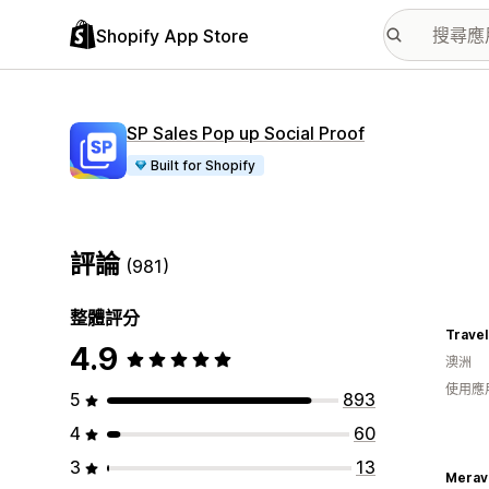
Shopify App Store
SP Sales Pop up Social Proof
Built for Shopify
評論
(981)
整體評分
Travel
4.9
澳洲
使用應
5
893
4
60
3
13
Merav