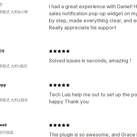
坦
I had a great experience with Daniel! 
用程式 大約8小時
sales notification pop-up widget on m
by step, made everything clear, and e
Really appreciate his support
OS
Solved issues in seconds, amazing！
用程式 大約1個月
opp
Tech Luis help me out to set up the p
用程式 大約2個月
happy Thank you
well
別行政區
This plugin is so awesome, and Grace i