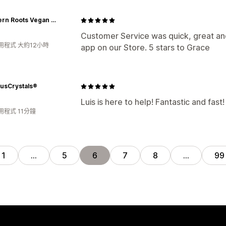
Southern Roots Vegan Bakery
Customer Service was quick, great and
用程式 大約12小時
app on our Store. 5 stars to Grace
ousCrystals®
Luis is here to help! Fantastic and fast!
用程式 11分鐘
1
…
5
6
7
8
…
99