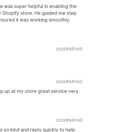
He was super helpful in enabling the
y Shopify store. He guided me step
nsured it was working smoothly.
2025年9月19日
2025年9月16日
op up at my store great service very
2025年9月15日
s so kind and reply quickly to help