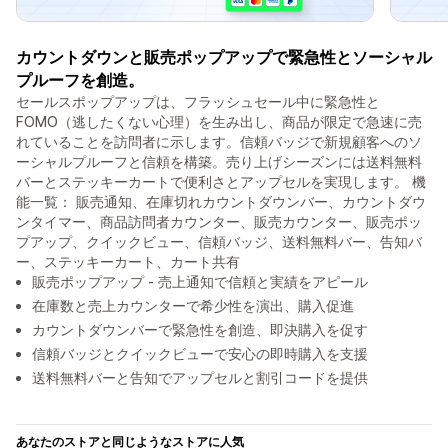
カウントダウンと販売ポップアップで緊急性とソーシャル
プルーフを創造。
セールスポップアップは、フラッシュセール中に緊急性と
FOMO（逃したくない心理）を生み出し、商品が限定で急速に売
れていることを訪問者に示します。信頼バッジで新規顧客へのソ
ーシャルプルーフと信頼を構築。売り上げシーズンには送料無料
バーとステッキーカートで便利さとアップセルを実現します。 機
能一覧： 販売通知、在庫切れカウントダウンバー、カウントダウ
ンタイマー、商品訪問者カウンター、販売カウンター、販売ポッ
プアップ、クイックビュー、信頼バッジ、送料無料バー、告知バ
ー、ステッキーカート、カート共有
販売ポップアップ - 売上通知で信頼と実績をアピール
在庫数と売上カウンターで希少性を演出、購入促進
カウントダウンバーで緊急性を創造、即決購入を促す
信頼バッジとクイックビューで安心の即時購入を支援
送料無料バーと告知でアップセルと割引コードを提供
あなたのストアと同じようなストアに人気