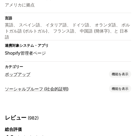
アメリカに拠点
言語
英語、 スペイン語、 イタリア語、 ドイツ語、 オランダ語、 ポル
トガル語 (ポルトガル)、 フランス語、 中国語 (簡体字)、と 日本
語
連携対象システム・アプリ
Shopify管理者ページ
カテゴリー
ポップアップ
機能を表示
ポップアップ種類
ソーシャルプルーフ (社会的証明)
機能を表示
販売ポップアップ
カートポップアップ
カウントダウンタイマー
コンテンツタイプ
お知らせ
写真
ポップアップ管理
レビュー
(982)
表示オプション
編集ツール
トリガーとルール
オートメーション
総合評価
ユニーク訪問者数
ライブトラフィック
商品閲覧回数