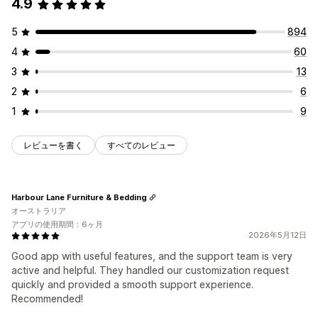
4.9
最近の訪問者数
販売件数
最近の購入数
カスタムレイアウト
SNSリンク
5
894
分析
4
60
コンバージョントラッキング
3
13
2
6
1
9
レビューを書く
すべてのレビュー
Harbour Lane Furniture & Bedding
オーストラリア
アプリの使用期間：6ヶ月
2026年5月12日
Good app with useful features, and the support team is very
active and helpful. They handled our customization request
quickly and provided a smooth support experience.
Recommended!