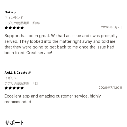
Nuku
フィンランド
アプリの使用期間：約1年
2026年5月7日
Support has been great. We had an issue and i was promptly
served. They looked into the matter right away and told me
that they were going to get back to me once the issue had
been fixed. Great service!
AALL & Create
イギリス
アプリの使用期間：4日
2026年7月20日
Excellent app and amazing customer service, highly
recommended
サポート