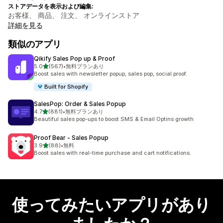
ストアデータを表示および編集:
お客様、 商品、 注文、 オンラインストア
詳細を見る
類似のアプリ
Qikify Sales Pop up & Proof
5つ星中
5.0
(567)
•
無料プランあり
合計レビュー数：567件
Boost sales with newsletter popup, sales pop, social proof.
Built for Shopify
SalesPop: Order & Sales Popup
5つ星中
4.7
(881)
•
無料プランあり
合計レビュー数：881件
Beautiful sales pop-ups to boost SMS & Email Optins growth
Proof Bear ‑ Sales Popup
5つ星中
3.9
(88)
•
無料
合計レビュー数：88件
Boost sales with real-time purchase and cart notifications.
使ってみたいアプリがあり