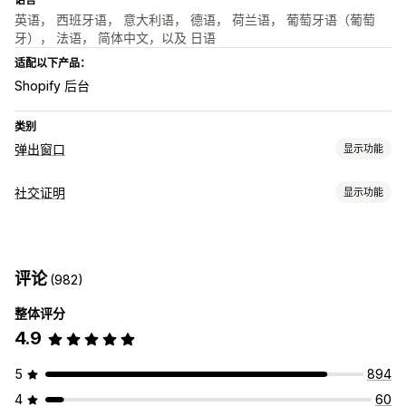
英语， 西班牙语， 意大利语， 德语， 荷兰语， 葡萄牙语（葡萄
牙）， 法语， 简体中文，以及 日语
适配以下产品：
Shopify 后台
类别
弹出窗口
显示功能
弹出窗口类型
社交证明
显示功能
促销弹出窗口
购物车弹出窗口
倒数计时器
公告
内容类型
管理弹出窗口
照片
编辑器工具
触发器和规则
自动化
评论
(982)
展示选项
整体评分
非重复访客
实时流量
产品浏览次数
近期访客
销售数量
4.9
近期购买
自定义布局
社交链接
分析
5
894
转化跟踪
4
60