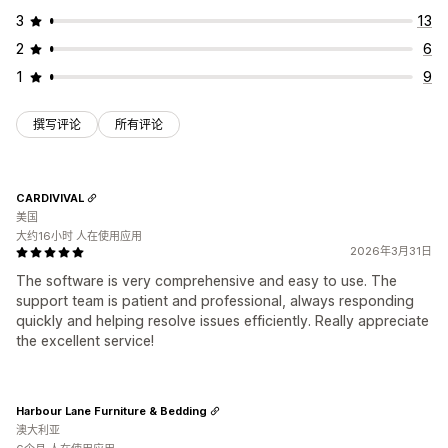
3
13
2
6
1
9
撰写评论
所有评论
CARDIVIVAL
美国
大约16小时 人在使用应用
2026年3月31日
The software is very comprehensive and easy to use. The
support team is patient and professional, always responding
quickly and helping resolve issues efficiently. Really appreciate
the excellent service!
Harbour Lane Furniture & Bedding
澳大利亚