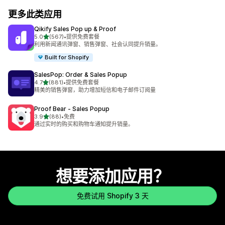
更多此类应用
Qikify Sales Pop up & Proof
星（满分 5 星）
5.0
(567)
•
提供免费套餐
总共 567 条评论
利用新闻通讯弹窗、销售弹窗、社会认同提升销量。
Built for Shopify
SalesPop: Order & Sales Popup
星（满分 5 星）
4.7
(881)
•
提供免费套餐
总共 881 条评论
精美的销售弹窗，助力增加短信和电子邮件订阅量
Proof Bear ‑ Sales Popup
星（满分 5 星）
3.9
(88)
•
免费
总共 88 条评论
通过实时的购买和购物车通知提升销量。
想要添加应用？
免费试用 Shopify 3 天