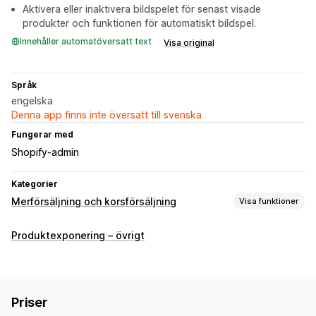
Aktivera eller inaktivera bildspelet för senast visade
produkter och funktionen för automatiskt bildspel.
Innehåller automatöversatt text
Visa original
Språk
engelska
Denna app finns inte översatt till svenska
Fungerar med
Shopify-admin
Kategorier
Merförsäljning och korsförsäljning
Visa funktioner
Anpassning
Produktexponering – övrigt
Merförsäljning i varukorg
Merförsäljning på produktsidan
Anpassad CSS
Anpassad HTML
Erbjudanden och rekommendationer
Priser
Produktrekommendationer