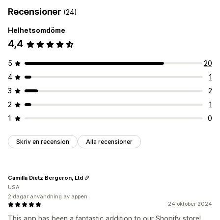
Recensioner
(24)
Helhetsomdöme
4,4
5
20
4
1
3
2
2
1
1
0
Skriv en recension
Alla recensioner
Camilla Dietz Bergeron, Ltd
USA
2 dagar användning av appen
24 oktober 2024
This app has been a fantastic addition to our Shopify store!