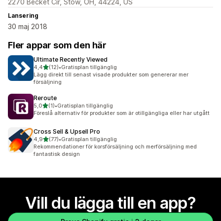
2270 Becket Cir, Stow, OH, 44224, US
Lansering
30 maj 2018
Fler appar som den här
Ultimate Recently Viewed
av 5 stjärnor
4,4
(12)
•
Gratisplan tillgänglig
12 recensioner totalt
Lägg direkt till senast visade produkter som genererar mer
försäljning
Reroute
av 5 stjärnor
5,0
(1)
•
Gratisplan tillgänglig
1 recensioner totalt
Föreslå alternativ för produkter som är otillgängliga eller har utgått
Cross Sell & Upsell Pro
av 5 stjärnor
4,9
(77)
•
Gratisplan tillgänglig
77 recensioner totalt
Rekommendationer för korsförsäljning och merförsäljning med
fantastisk design
Vill du lägga till en app?