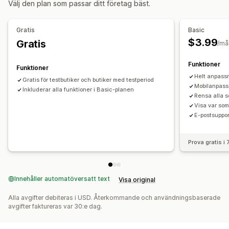
Välj den plan som passar ditt företag bäst.
Sådant som ofta köps tillsammans
Gratis
Basic
Analysverktyg
$3.99
Gratis
/må
Konverteringsgrad
Rekommendation om prestanda
Funktioner
Funktioner
Helt anpassn
Gratis för testbutiker och butiker med testperiod
Mobilanpas
Inkluderar alla funktioner i Basic-planen
Rensa alla s
Visa var som 
E-postsuppor
Prova gratis i
Innehåller automatöversatt text
Visa original
Alla avgifter debiteras i USD. Återkommande och användningsbaserade
avgifter faktureras var 30:e dag.