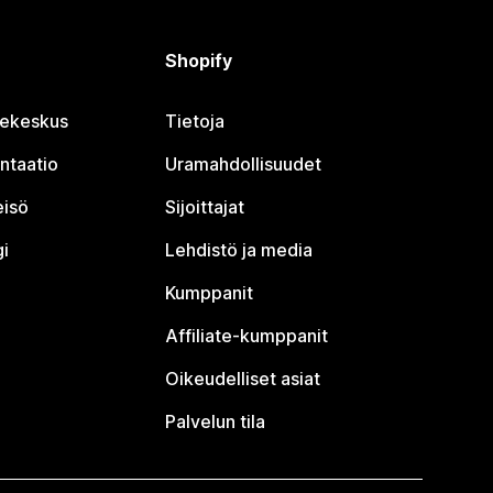
Shopify
jekeskus
Tietoja
ntaatio
Uramahdollisuudet
eisö
Sijoittajat
i
Lehdistö ja media
Kumppanit
Affiliate-kumppanit
Oikeudelliset asiat
Palvelun tila