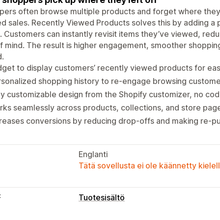
ers often browse multiple products and forget where they s
d sales. Recently Viewed Products solves this by adding a 
. Customers can instantly revisit items they’ve viewed, redu
f mind. The result is higher engagement, smoother shoppin
.
get to display customers’ recently viewed products for eas
sonalized shopping history to re-engage browsing custome
ly customizable design from the Shopify customizer, no co
ks seamlessly across products, collections, and store pag
reases conversions by reducing drop-offs and making re-pu
Englanti
Tätä sovellusta ei ole käännetty kiele
t
Tuotesisältö