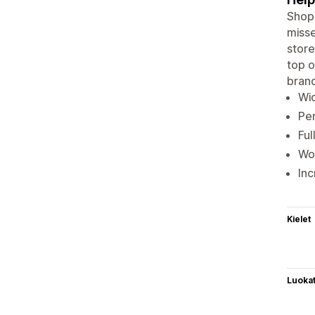
Shopp
misse
store
top o
brand
Wid
Per
Ful
Wor
Inc
Kielet
Luoka