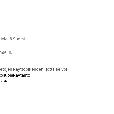
ielellä Suomi.
045, IN
etojen käyttöoikeuden, jotta se voi
tosuojakäytäntö
.
oja: