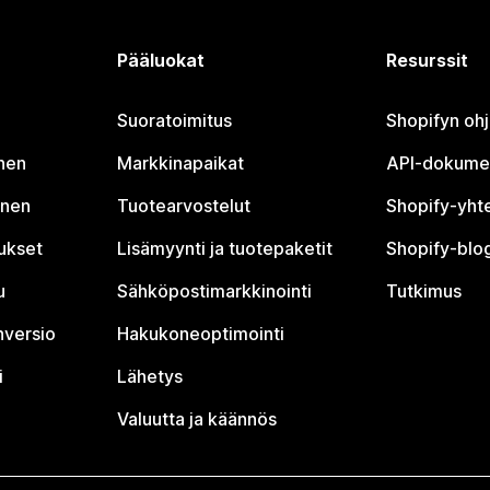
Pääluokat
Resurssit
Suoratoimitus
Shopifyn oh
nen
Markkinapaikat
API-dokume
inen
Tuotearvostelut
Shopify-yht
tukset
Lisämyynti ja tuotepaketit
Shopify-blog
u
Sähköpostimarkkinointi
Tutkimus
nversio
Hakukoneoptimointi
i
Lähetys
Valuutta ja käännös