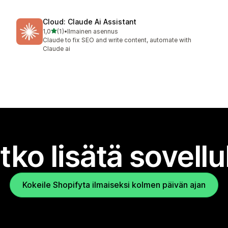
Cloud: Claude Ai Assistant
/ 5 tähteä
1,0
(1)
•
Ilmainen asennus
1 arvostelua yhteensä
Claude to fix SEO and write content, automate with
Claude ai
tko lisätä sovell
Kokeile Shopifyta ilmaiseksi kolmen päivän ajan