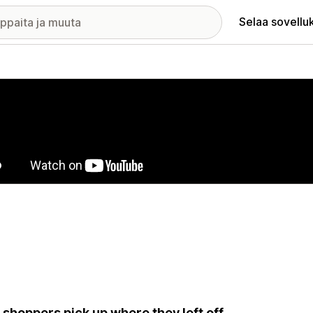
Selaa sovellu
elykuvagalleria
 shoppers pick up where they left off