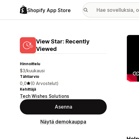
Shopify App Store
Esitt
View Star: Recently
Viewed
Hinnoittelu
$3/kuukausi
Tähtiarvio
0,0
(0 Arvostelut)
Kehittäjä
Tech Wishes Solutions
Asenna
Näytä demokauppa
Help