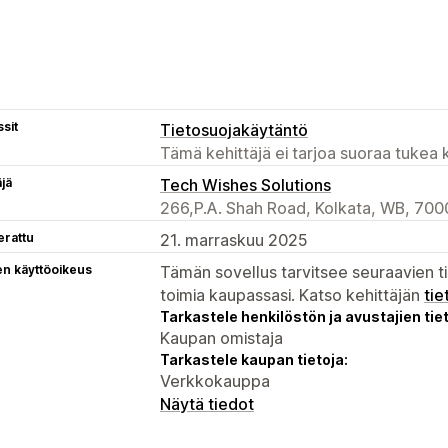
sit
Tietosuojakäytäntö
Tämä kehittäjä ei tarjoa suoraa tukea k
äjä
Tech Wishes Solutions
266,P.A. Shah Road, Kolkata, WB, 700
erattu
21. marraskuu 2025
en käyttöoikeus
Tämän sovellus tarvitsee seuraavien ti
toimia kaupassasi. Katso kehittäjän
tie
Tarkastele henkilöstön ja avustajien tiet
Kaupan omistaja
Tarkastele kaupan tietoja:
Verkkokauppa
Näytä tiedot