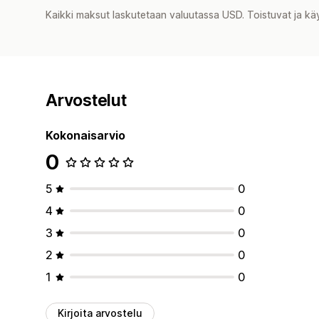
Kaikki maksut laskutetaan valuutassa USD. Toistuvat ja kä
Arvostelut
Kokonaisarvio
0
5
0
4
0
3
0
2
0
1
0
Kirjoita arvostelu