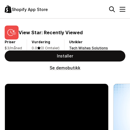
Shopify App Store
View Star: Recently Viewed
Priser
Vurdering
Utvikler
$3/måned
0.0
(0 Omtaler)
Tech Wishes Solutions
Installer
Se demobutikk