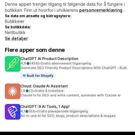
Denne appen trenger tilgang til følgende data for å fungere i
butikken. Finn ut hvorfor i utviklerens
personvernerklæring
.
Se data om ansatte og bidragsytere:
Butikkeier
Se butikkdata:
Nettbutikk
Se detaljer
Flere apper som denne
ChatGPT AI Product Description
av 5 stjerner
4,9
(458)
•
Gratis abonnement tilgjengelig
Totalt 458 omtaler
Generate SEO Friendly Product Descriptions With ChatGPT - Bulk
Built for Shopify
Cloud: Claude Ai Assistant
av 5 stjerner
1,0
(1)
•
Gratis å installere
Totalt 1 omtaler
Claude to fix SEO and write content, automate with Claude ai
ChatGPT: 9 AI Tools, 1 App!
av 5 stjerner
4,1
(63)
•
Gratis prøveperiode tilgjengelig
Totalt 63 omtaler
All-in-one AI for SEO, blogs, product descriptions & Images