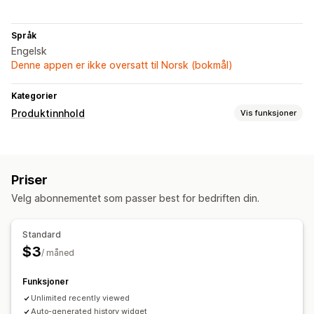
Språk
Engelsk
Denne appen er ikke oversatt til Norsk (bokmål)
Kategorier
Produktinnhold
Vis funksjoner
Innholdstyper
Titler
Bilder
Varianter
Omtaler
Priser
Innholdsskaping
Velg abonnementet som passer best for bedriften din.
Automatiske oppdateringer
Standard
$3
/ måned
Funksjoner
Unlimited recently viewed
Auto-generated history widget