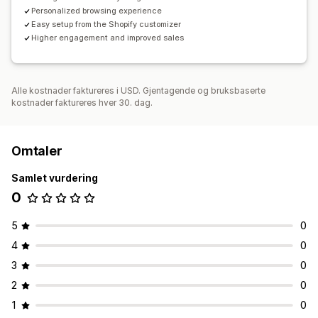
Personalized browsing experience
Easy setup from the Shopify customizer
Higher engagement and improved sales
Alle kostnader faktureres i USD. Gjentagende og bruksbaserte
kostnader faktureres hver 30. dag.
Omtaler
Samlet vurdering
0
5
0
4
0
3
0
2
0
1
0