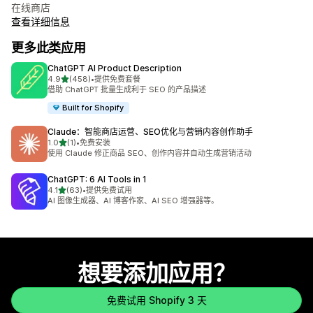
在线商店
查看详细信息
更多此类应用
ChatGPT AI Product Description
星（满分 5 星）
4.9
(458)
•
提供免费套餐
总共 458 条评论
借助 ChatGPT 批量生成利于 SEO 的产品描述
Built for Shopify
Claude：智能商店运营、SEO优化与营销内容创作助手
星（满分 5 星）
1.0
(1)
•
免费安装
总共 1 条评论
使用 Claude 修正商品 SEO、创作内容并自动生成营销活动
ChatGPT: 6 AI Tools in 1
星（满分 5 星）
4.1
(63)
•
提供免费试用
总共 63 条评论
AI 图像生成器、AI 博客作家、AI SEO 增强器等。
想要添加应用？
免费试用 Shopify 3 天