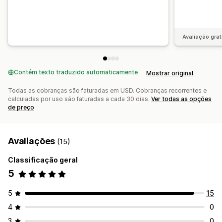
Avaliação grat
Contém texto traduzido automaticamente
Mostrar original
Todas as cobranças são faturadas em USD. Cobranças recorrentes e
calculadas por uso são faturadas a cada 30 dias.
Ver todas as opções
de preço
Avaliações
(15)
Classificação geral
5
5
15
4
0
3
0