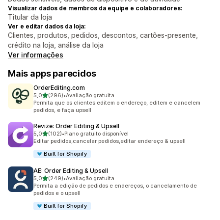
Visualizar dados de membros da equipe e colaboradores:
Titular da loja
Ver e editar dados da loja:
Clientes, produtos, pedidos, descontos, cartões-presente,
crédito na loja, análise da loja
Ver informações
Mais apps parecidos
OrderEditing.com
de 5 estrelas
5,0
(296)
•
Avaliação gratuita
296 avaliações ao todo
Permita que os clientes editem o endereço, editem e cancelem
pedidos, e faça upsell
Revize: Order Editing & Upsell
de 5 estrelas
5,0
(102)
•
Plano gratuito disponível
102 avaliações ao todo
Editar pedidos,cancelar pedidos,editar endereço & upsell
Built for Shopify
AE: Order Editing & Upsell
de 5 estrelas
5,0
(249)
•
Avaliação gratuita
249 avaliações ao todo
Permita a edição de pedidos e endereços, o cancelamento de
pedidos e o upsell
Built for Shopify