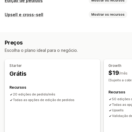
Edição de pedidos
Mostrar os recursos
Atualizações de pedidos
Upsell e cross-sell
Mostrar os recursos
Cancelamentos
Reembolsos
Endereço
Itens de linha
Personalização
Taxas de frete
Atributos personalizados
Página de agradecimento de upsell
CSS personalizado
Regras personalizadas
Fluxos de trabalho automatizados
Preços
Regras personalizadas
Portal do cliente
Escolha o plano ideal para o negócio.
Ofertas e recomendações
Gerenciamento de pedidos
Complementos de produto
Recomendações de produtos
Marcação com tag
Importação e exportação
Análises
Starter
Growth
$19
Grátis
/mês
(Sujeito a cob
Recursos
Recursos
20 edições de pedido/mês
50 edições 
Todas as opções de edição de pedidos
Todas as op
Upsells
Validação d