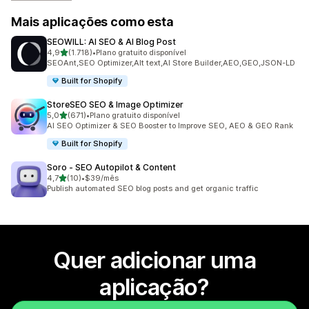
Mais aplicações como esta
SEOWILL: AI SEO & AI Blog Post
de 5 estrelas
4,9
(1.718)
•
Plano gratuito disponível
1718 total de avaliações
SEOAnt,SEO Optimizer,Alt text,AI Store Builder,AEO,GEO,JSON-LD
Built for Shopify
StoreSEO SEO & Image Optimizer
de 5 estrelas
5,0
(671)
•
Plano gratuito disponível
671 total de avaliações
AI SEO Optimizer & SEO Booster to Improve SEO, AEO & GEO Rank
Built for Shopify
Soro ‑ SEO Autopilot & Content
de 5 estrelas
4,7
(10)
•
$39/mês
10 total de avaliações
Publish automated SEO blog posts and get organic traffic
Quer adicionar uma
aplicação?