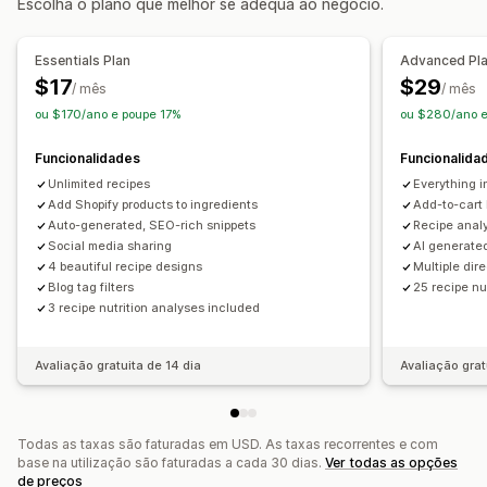
Escolha o plano que melhor se adequa ao negócio.
Monitorização do desempenho
Meta tags
Fragmentos ricos
Etiquetas de artigos
Pontuação SEO
Informações e dicas
Análise de dados
Ligações internas
Análise de dados
Essentials Plan
Advanced Pl
Análise de conteúdo
Tráfego de website
$17
$29
/ mês
/ mês
Opções de apresentação
ou $170/ano e poupe 17%
ou $280/ano 
Esquemas
Filtros
Código personalizado
Funcionalidades
Funcionalida
Unlimited recipes
Everything i
Add Shopify products to ingredients
Add-to-cart 
Auto-generated, SEO-rich snippets
Recipe anal
Social media sharing
AI generate
4 beautiful recipe designs
Multiple dir
Blog tag filters
25 recipe nu
3 recipe nutrition analyses included
Avaliação gratuita de 14 dia
Avaliação grat
Todas as taxas são faturadas em USD. As taxas recorrentes e com
base na utilização são faturadas a cada 30 dias.
Ver todas as opções
de preços