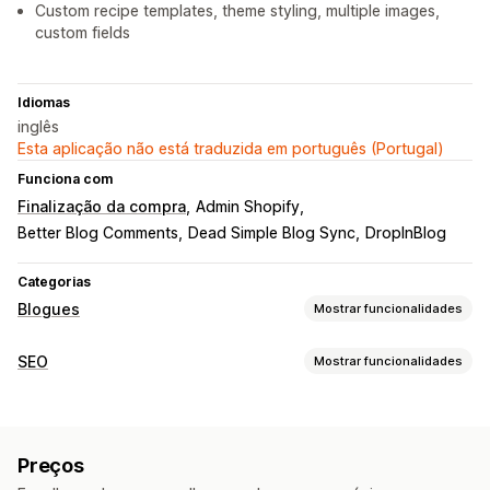
Custom recipe templates, theme styling, multiple images,
custom fields
Idiomas
inglês
Esta aplicação não está traduzida em português (Portugal)
Funciona com
Finalização da compra
Admin Shopify
Better Blog Comments
Dead Simple Blog Sync
DropInBlog
Categorias
Blogues
Mostrar funcionalidades
Criação de conteúdos
SEO
Mostrar funcionalidades
Modelos
Geração por IA
Importar e exportar
Ferramentas de SEO
Produtos incorporados
Ligações com opção de compra
Meta tags
Fragmentos ricos
JSON-LD
Esquemas
Imagens
Vídeos incorporados
Preços
Geração por IA
Otimização de conteúdo
SEO