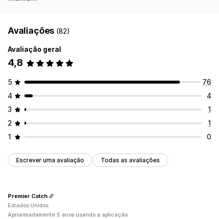
Avaliações
(82)
Avaliação geral
4,8
5
76
4
4
3
1
2
1
1
0
Escrever uma avaliação
Todas as avaliações
Premier Catch
Estados Unidos
Aproximadamente 5 anos usando a aplicação