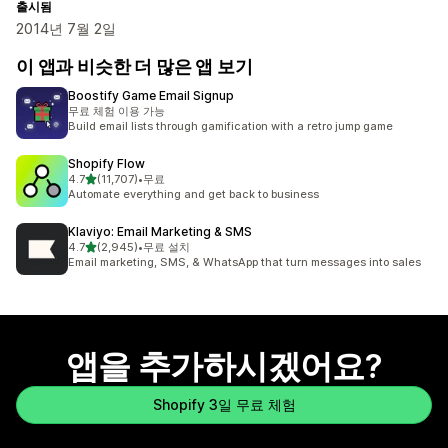
출시됨
2014년 7월 2일
이 앱과 비슷한 더 많은 앱 보기
Boostify Game Email Signup
무료 체험 이용 가능
Build email lists through gamification with a retro jump game
Shopify Flow
별 5개 중
4.7
(11,707)
•
무료
총 리뷰 11707개
Automate everything and get back to business
Klaviyo: Email Marketing & SMS
별 5개 중
4.7
(2,945)
•
무료 설치
총 리뷰 2945개
Email marketing, SMS, & WhatsApp that turn messages into sales
앱을 추가하시겠어요?
Shopify 3일 무료 체험