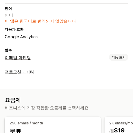
언어
영어
이 앱은 한국어로 번역되지 않았습니다
다음과 호환:
Google Analytics
범주
이메일 마케팅
기능 표시
캠페인 유형
프로모션 - 기타
이메일 캠페인
뉴스레터
할인
프로모션
상향 판매 이메일
교차 판매 이메일
추천 제품
캠페인 관리
요금제
편집기 도구
템플릿
커스텀 폰트
자동화
타게팅
세분화
비즈니스에 가장 적합한 요금제를 선택하세요.
태그 지정
추적
보고
분석
250 emails / month
2K emails/mo
$19
무료
/월