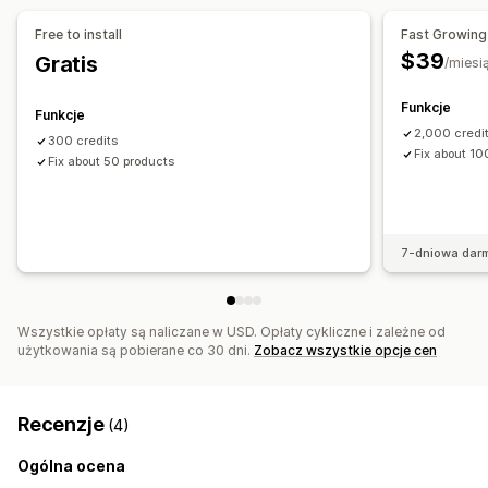
Optymalizacja zawartości
Automatyzacje
Rekomendacje produktów
Szybkie odpowiedzi
Free to install
Fast Growing
Monitorowanie wydajności
Sprzedaż krzyżowa
Sprzedaż droższych produktów
$39
Gratis
/miesi
Wynik SEO
Audyty
Raportowanie
Informacje i wskazówki
Dostosowanie
Analizy
Analizy konkurencji
Analizy słów kluczowych
Funkcje
Funkcje
Kolor i czcionka
Emotikony i naklejki
Okno czatu
Analizy prędkości
Analizy zawartości
Śledzenie
2,000 credit
300 credits
Wiadomości powitalne
Przyciski czatu
Przepływ czatu
Fix about 1
Śledzenie pozycji
Fix about 50 products
Śledzenie konwersji
Awatar agenta
Ruch na stronie internetowej
7-dniowa dar
Wszystkie opłaty są naliczane w USD. Opłaty cykliczne i zależne od
użytkowania są pobierane co 30 dni.
Zobacz wszystkie opcje cen
Recenzje
(4)
Ogólna ocena