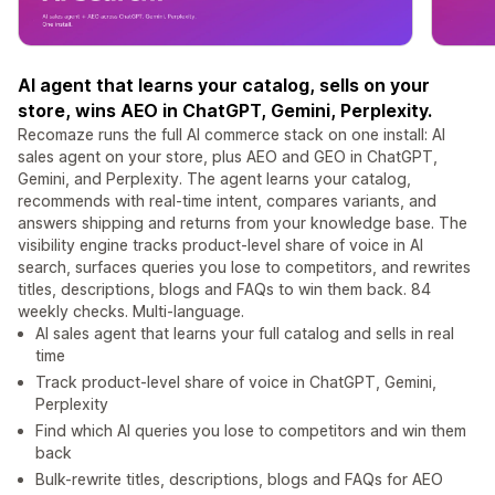
AI agent that learns your catalog, sells on your
store, wins AEO in ChatGPT, Gemini, Perplexity.
Recomaze runs the full AI commerce stack on one install: AI
sales agent on your store, plus AEO and GEO in ChatGPT,
Gemini, and Perplexity. The agent learns your catalog,
recommends with real-time intent, compares variants, and
answers shipping and returns from your knowledge base. The
visibility engine tracks product-level share of voice in AI
search, surfaces queries you lose to competitors, and rewrites
titles, descriptions, blogs and FAQs to win them back. 84
weekly checks. Multi-language.
AI sales agent that learns your full catalog and sells in real
time
Track product-level share of voice in ChatGPT, Gemini,
Perplexity
Find which AI queries you lose to competitors and win them
back
Bulk-rewrite titles, descriptions, blogs and FAQs for AEO