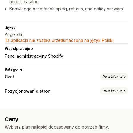
across catalog
Knowledge base for shipping, returns, and policy answers
Języki
Angielski
Ta aplikacja nie została przetłumaczona na język Polski
Współpracuje z
Panel administracyjny Shopify
Kategorie
Czat
Pokaż funkcje
Wiadomości w czasie rzeczywistym
Pozycjonowanie stron
Pokaż funkcje
Chatboty AI
Czat na żywo
Wielojęzyczne
Narzędzia SEO
Śledzenie zachowań
Analiza agentów
Szyfrowanie
Indeksowanie strony
JSON-LD
Schematy
Robots.txt
Informacje o klientach
Ceny
Edycja zbiorcza
Generowanie treści przy pomocy AI
Automatyczne odpowiedzi
Wybierz plan najlepiej dopasowany do potrzeb firmy.
SEO lokalne
Optymalizacja adresów URL
Rabaty
Często zadawane pytania
Pozdrowienia