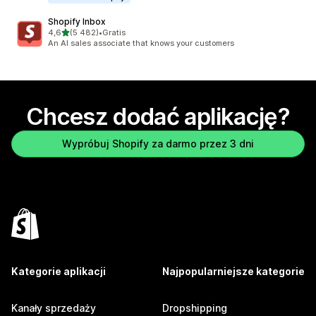
Shopify Inbox
na 5 gwiazdek
4,6
(5 482)
•
Gratis
Łączna liczba recenzji: 5482
An AI sales associate that knows your customers
Chcesz dodać aplikację?
Wypróbuj Shopify za darmo przez 3 dni
Kategorie aplikacji
Najpopularniejsze kategorie
Kanały sprzedaży
Dropshipping