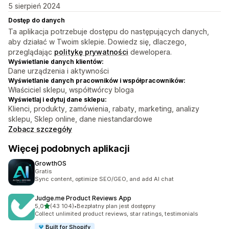
5 sierpień 2024
Dostęp do danych
Ta aplikacja potrzebuje dostępu do następujących danych,
aby działać w Twoim sklepie. Dowiedz się, dlaczego,
przeglądając
politykę prywatności
dewelopera.
Wyświetlanie danych klientów:
Dane urządzenia i aktywności
Wyświetlanie danych pracowników i współpracowników:
Właściciel sklepu, współtwórcy bloga
Wyświetlaj i edytuj dane sklepu:
Klienci, produkty, zamówienia, rabaty, marketing, analizy
sklepu, Sklep online, dane niestandardowe
Zobacz szczegóły
Więcej podobnych aplikacji
GrowthOS
Gratis
Sync content, optimize SEO/GEO, and add AI chat
Judge.me Product Reviews App
na 5 gwiazdek
5,0
(43 104)
•
Bezpłatny plan jest dostępny
Łączna liczba recenzji: 43104
Collect unlimited product reviews, star ratings, testimonials
Built for Shopify