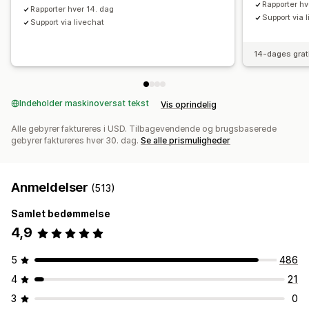
Rapporter hv
Rapporter hver 14. dag
Support via 
Support via livechat
14-dages grat
Indeholder maskinoversat tekst
Vis oprindelig
Alle gebyrer faktureres i USD. Tilbagevendende og brugsbaserede
gebyrer faktureres hver 30. dag.
Se alle prismuligheder
Anmeldelser
(513)
Samlet bedømmelse
4,9
5
486
4
21
3
0