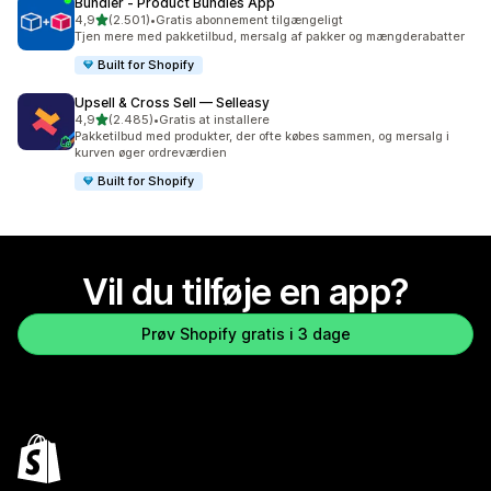
Bundler ‑ Product Bundles App
ud af 5 stjerner
4,9
(2.501)
•
Gratis abonnement tilgængeligt
2501 anmeldelser i alt
Tjen mere med pakketilbud, mersalg af pakker og mængderabatter
Built for Shopify
Upsell & Cross Sell — Selleasy
ud af 5 stjerner
4,9
(2.485)
•
Gratis at installere
2485 anmeldelser i alt
Pakketilbud med produkter, der ofte købes sammen, og mersalg i
kurven øger ordreværdien
Built for Shopify
Vil du tilføje en app?
Prøv Shopify gratis i 3 dage