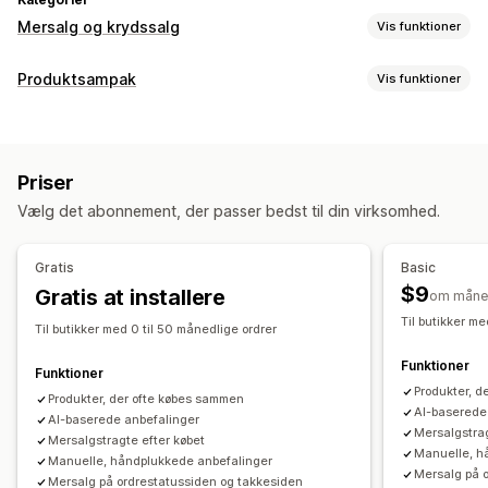
Mersalg og krydssalg
Vis funktioner
Tilpasning
Produktsampak
Vis funktioner
Mersalg i indkøbskurv
Mersalg ved betaling
Pakketyper
Mersalg på produktside
Statuslinje
Miks og match-pakker
Pakker med varianter
Takkeside med mersalg
Tilføjelser med 1 klik
Priser
Engrospakker
Mersalgspakker
Krydssalgspakker
Fastgjort indkøbskurv
Indkøbskurvskuffe
Pop op-vinduer
Vælg det abonnement, der passer bedst til din virksomhed.
Ofte købt sammen
Relaterede produkter
Tilpasset CSS
Tilpasset HTML
Multivaluta
Flere sprog
Fysiske produkter
Tilpassede pakker
Tilpassede regler
Gratis
Basic
Priser, du kan angive
Tilbud og anbefalinger
$9
Gratis at installere
om måne
Rabatter
Procentrabatter
Rabatter i indkøbskurv
Produkttilføjelser
Produktanbefalinger
Ofte købt sammen
Til butikker me
Til butikker med 0 til 50 månedlige ordrer
Gratis levering
Abonnementer
Massepriser
Sampak
Anbefalinger med kunstig intelligens
Funktioner
Dynamiske priser
Funktioner
Analyser
Produkter, d
Produkter, der ofte købes sammen
A/B-test
Klikrater
Konverteringsrater
Anbefalet ydeevne
AI-baserede
AI-baserede anbefalinger
Mersalgstrag
Ydeevne af tragt
Mersalgstragte efter købet
Manuelle, h
Manuelle, håndplukkede anbefalinger
Mersalg på 
Mersalg på ordrestatussiden og takkesiden