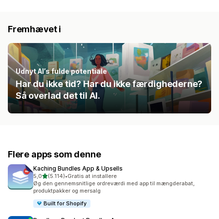
Fremhævet i
Udnyt AI’s fulde potentiale
Har du ikke tid? Har du ikke færdighederne?
Så overlad det til AI.
Flere apps som denne
Kaching Bundles App & Upsells
ud af 5 stjerner
5,0
(5.114)
•
Gratis at installere
5114 anmeldelser i alt
Øg den gennemsnitlige ordreværdi med app til mængderabat,
produktpakker og mersalg
Built for Shopify