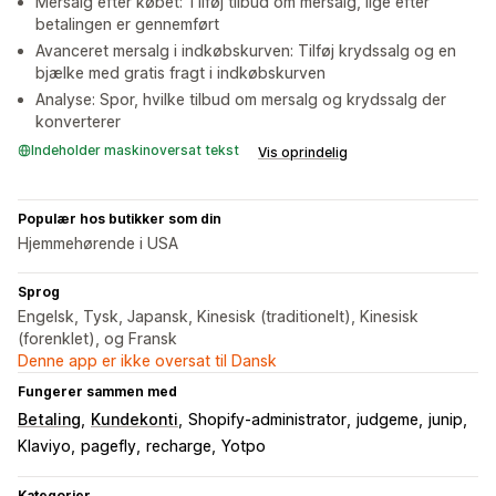
Mersalg efter købet: Tilføj tilbud om mersalg, lige efter
betalingen er gennemført
Avanceret mersalg i indkøbskurven: Tilføj krydssalg og en
bjælke med gratis fragt i indkøbskurven
Analyse: Spor, hvilke tilbud om mersalg og krydssalg der
konverterer
Indeholder maskinoversat tekst
Vis oprindelig
Populær hos butikker som din
Hjemmehørende i USA
Sprog
Engelsk, Tysk, Japansk, Kinesisk (traditionelt), Kinesisk
(forenklet), og Fransk
Denne app er ikke oversat til Dansk
Fungerer sammen med
Betaling
Kundekonti
Shopify-administrator
judgeme
junip
Klaviyo
pagefly
recharge
Yotpo
Kategorier