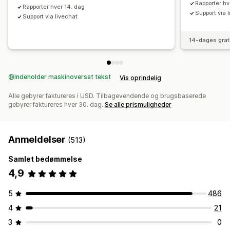
Rapporter hv
Rapporter hver 14. dag
Support via 
Support via livechat
14-dages grat
Indeholder maskinoversat tekst
Vis oprindelig
Alle gebyrer faktureres i USD. Tilbagevendende og brugsbaserede
gebyrer faktureres hver 30. dag.
Se alle prismuligheder
Anmeldelser
(513)
Samlet bedømmelse
4,9
5
486
4
21
3
0