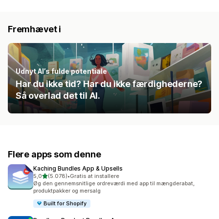
Fremhævet i
Udnyt AI’s fulde potentiale
Har du ikke tid? Har du ikke færdighederne?
Så overlad det til AI.
Flere apps som denne
Kaching Bundles App & Upsells
ud af 5 stjerner
5,0
(5.078)
•
Gratis at installere
5078 anmeldelser i alt
Øg den gennemsnitlige ordreværdi med app til mængderabat,
produktpakker og mersalg
Built for Shopify