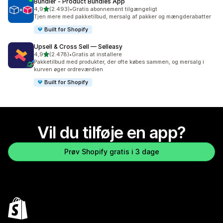
Bundler ‑ Product Bundles App
ud af 5 stjerner
4,9
(2.493)
•
Gratis abonnement tilgængeligt
2493 anmeldelser i alt
Tjen mere med pakketilbud, mersalg af pakker og mængderabatter
Built for Shopify
Upsell & Cross Sell — Selleasy
ud af 5 stjerner
4,9
(2.478)
•
Gratis at installere
2478 anmeldelser i alt
Pakketilbud med produkter, der ofte købes sammen, og mersalg i
kurven øger ordreværdien
Built for Shopify
Vil du tilføje en app?
Prøv Shopify gratis i 3 dage