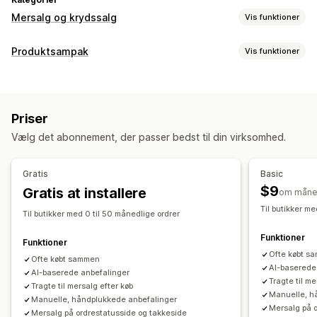
Mersalg og krydssalg
Vis funktioner
Tilpasning
Produktsampak
Vis funktioner
Mersalg i indkøbskurv
Mersalg ved betaling
Pakketyper
Mersalg på produktside
Statuslinje
Miks og match-pakker
Pakker med varianter
Takkeside med mersalg
Tilføjelser med 1 klik
Priser
Engrospakker
Mersalgspakker
Krydssalgspakker
Fastgjort indkøbskurv
Indkøbskurvskuffe
Pop op-vinduer
Vælg det abonnement, der passer bedst til din virksomhed.
Ofte købt sammen
Relaterede produkter
Tilpasset CSS
Tilpasset HTML
Multivaluta
Flere sprog
Fysiske produkter
Tilpassede pakker
Tilpassede regler
Gratis
Basic
Priser, du kan angive
Tilbud og anbefalinger
$9
Gratis at installere
om måne
Rabatter
Procentrabatter
Rabatter i indkøbskurv
Produkttilføjelser
Produktanbefalinger
Ofte købt sammen
Til butikker me
Til butikker med 0 til 50 månedlige ordrer
Gratis levering
Abonnementer
Massepriser
Sampak
Anbefalinger med kunstig intelligens
Funktioner
Dynamiske priser
Funktioner
Analyser
Ofte købt s
Ofte købt sammen
A/B-test
Klikrater
Konverteringsrater
Anbefalet ydeevne
AI-baserede
AI-baserede anbefalinger
Tragte til me
Ydeevne af tragt
Tragte til mersalg efter køb
Manuelle, h
Manuelle, håndplukkede anbefalinger
Mersalg på 
Mersalg på ordrestatusside og takkeside