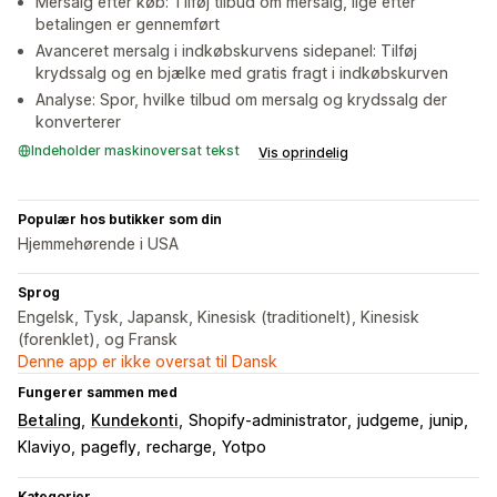
Mersalg efter køb: Tilføj tilbud om mersalg, lige efter
betalingen er gennemført
Avanceret mersalg i indkøbskurvens sidepanel: Tilføj
krydssalg og en bjælke med gratis fragt i indkøbskurven
Analyse: Spor, hvilke tilbud om mersalg og krydssalg der
konverterer
Indeholder maskinoversat tekst
Vis oprindelig
Populær hos butikker som din
Hjemmehørende i USA
Sprog
Engelsk, Tysk, Japansk, Kinesisk (traditionelt), Kinesisk
(forenklet), og Fransk
Denne app er ikke oversat til Dansk
Fungerer sammen med
Betaling
Kundekonti
Shopify-administrator
judgeme
junip
Klaviyo
pagefly
recharge
Yotpo
Kategorier