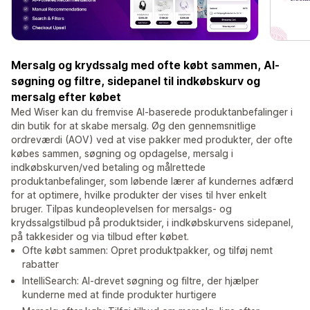
Mersalg og krydssalg med ofte købt sammen, AI-
søgning og filtre, sidepanel til indkøbskurv og
mersalg efter købet
Med Wiser kan du fremvise AI-baserede produktanbefalinger i
din butik for at skabe mersalg. Øg den gennemsnitlige
ordreværdi (AOV) ved at vise pakker med produkter, der ofte
købes sammen, søgning og opdagelse, mersalg i
indkøbskurven/ved betaling og målrettede
produktanbefalinger, som løbende lærer af kundernes adfærd
for at optimere, hvilke produkter der vises til hver enkelt
bruger. Tilpas kundeoplevelsen for mersalgs- og
krydssalgstilbud på produktsider, i indkøbskurvens sidepanel,
på takkesider og via tilbud efter købet.
Ofte købt sammen: Opret produktpakker, og tilføj nemt
rabatter
IntelliSearch: AI-drevet søgning og filtre, der hjælper
kunderne med at finde produkter hurtigere