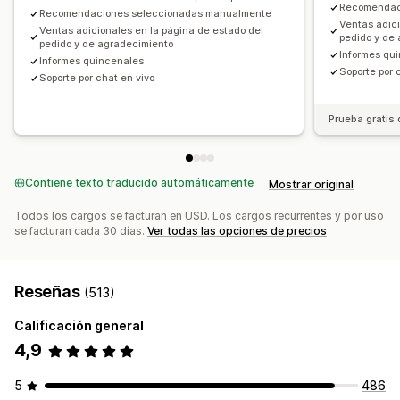
Recomendac
Recomendaciones de IA
Recomendaciones seleccionadas manualmente
Ventas adici
Ventas adicionales en la página de estado del
pedido y de
Informes y estadísticas
pedido y de agradecimiento
Informes qu
Informes quincenales
Prueba A/B
Tasas de clics
Tasas de conversión
Soporte por 
Soporte por chat en vivo
Rendimiento de recomendaciones
Rendimiento del embudo
Prueba gratis 
Contiene texto traducido automáticamente
Mostrar original
Todos los cargos se facturan en USD. Los cargos recurrentes y por uso
se facturan cada 30 días.
Ver todas las opciones de precios
Reseñas
(513)
Calificación general
4,9
5
486