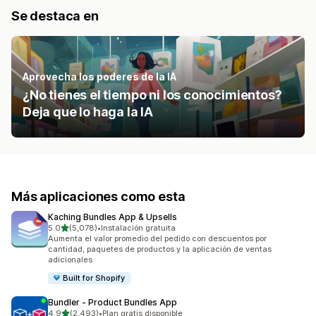
Se destaca en
Aprovecha los poderes de la IA
¿No tienes el tiempo ni los conocimientos?
Deja que lo haga la IA
Más aplicaciones como esta
Kaching Bundles App & Upsells
de 5 estrellas
5.0
(5,078)
•
Instalación gratuita
5078 reseñas en total
Aumenta el valor promedio del pedido con descuentos por
cantidad, paquetes de productos y la aplicación de ventas
adicionales
Built for Shopify
Bundler ‑ Product Bundles App
de 5 estrellas
4.9
(2,493)
•
Plan gratis disponible