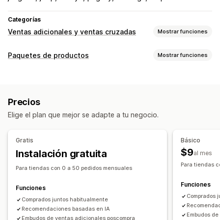
Categorías
Ventas adicionales y ventas cruzadas
Mostrar funciones
Personalización
Paquetes de productos
Mostrar funciones
Venta adicional en el carrito
Venta adicional en el pago
Tipos de paquetes
Venta adicional en la página de producto
Paquetes combinados
Paquetes de variantes
Barra de progreso
Precios
Paquetes mayoristas
Paquetes de venta adicional
Venta adicional en la página de agradecimiento
Elige el plan que mejor se adapte a tu negocio.
Paquetes de ventas cruzadas
Complementos con un solo clic
Carrito fijo
Carrito lateral
Compras conjuntas frecuentes
Productos relacionados
Ventanas emergentes
CSS personalizado
Gratis
Básico
Productos físicos
Paquetes personalizados
HTML personalizado
Múltiples monedas
$9
Instalación gratuita
al mes
Múltiples idiomas
Reglas personalizadas
Precios que puedes fijar
Para tiendas 
Para tiendas con 0 a 50 pedidos mensuales
Descuentos
Descuentos porcentuales
Ofertas y recomendaciones
Funciones
Descuentos en el carrito
Envío gratis
Suscripciones
Complementos de productos
Funciones
Comprados j
Precios al por mayor
Precios dinámicos
Recomendaciones de productos
Comprados juntos habitualmente
Recomendac
Recomendaciones basadas en IA
Compras conjuntas frecuentes
Paquetes
Embudos de 
Embudos de ventas adicionales poscompra