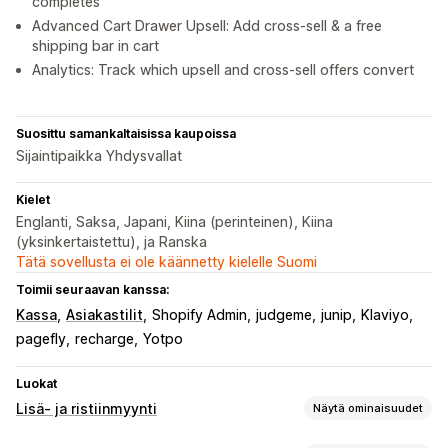
completes
Advanced Cart Drawer Upsell: Add cross-sell & a free
shipping bar in cart
Analytics: Track which upsell and cross-sell offers convert
Suosittu samankaltaisissa kaupoissa
Sijaintipaikka Yhdysvallat
Kielet
Englanti, Saksa, Japani, Kiina (perinteinen), Kiina
(yksinkertaistettu), ja Ranska
Tätä sovellusta ei ole käännetty kielelle Suomi
Toimii seuraavan kanssa:
Kassa
Asiakastilit
Shopify Admin
judgeme
junip
Klaviyo
pagefly
recharge
Yotpo
Luokat
Lisä- ja ristiinmyynti
Näytä ominaisuudet