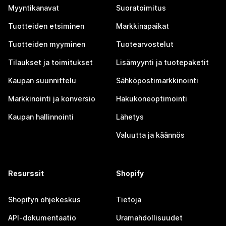
Myyntikanavat
Suoratoimitus
Tuotteiden etsiminen
Markkinapaikat
Tuotteiden myyminen
Tuotearvostelut
Tilaukset ja toimitukset
Lisämyynti ja tuotepaketit
Kaupan suunnittelu
Sähköpostimarkkinointi
Markkinointi ja konversio
Hakukoneoptimointi
Kaupan hallinnointi
Lähetys
Valuutta ja käännös
Resurssit
Shopify
Shopifyn ohjekeskus
Tietoja
API-dokumentaatio
Uramahdollisuudet