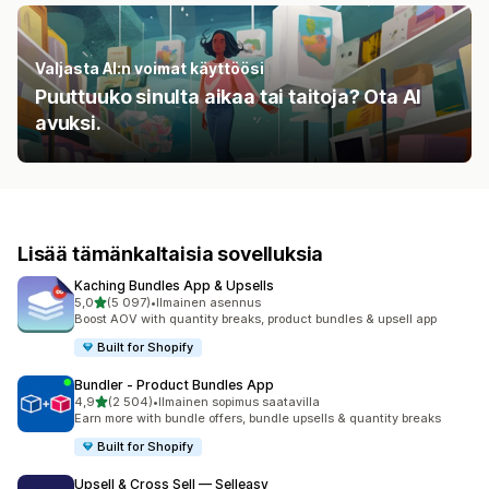
Valjasta AI:n voimat käyttöösi
Puuttuuko sinulta aikaa tai taitoja? Ota AI
avuksi.
Lisää tämänkaltaisia sovelluksia
Kaching Bundles App & Upsells
/ 5 tähteä
5,0
(5 097)
•
Ilmainen asennus
5097 arvostelua yhteensä
Boost AOV with quantity breaks, product bundles & upsell app
Built for Shopify
Bundler ‑ Product Bundles App
/ 5 tähteä
4,9
(2 504)
•
Ilmainen sopimus saatavilla
2504 arvostelua yhteensä
Earn more with bundle offers, bundle upsells & quantity breaks
Built for Shopify
Upsell & Cross Sell — Selleasy