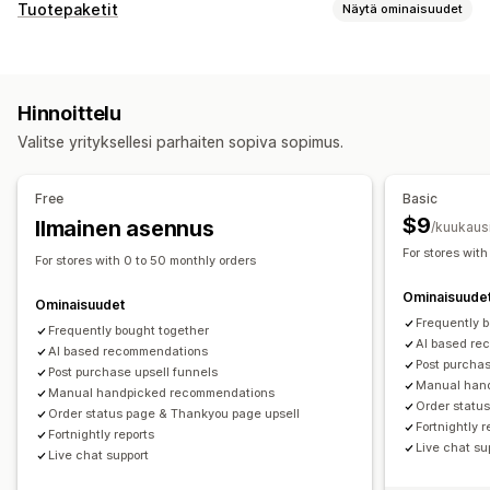
Mukautukset
Tuotepaketit
Näytä ominaisuudet
Ostoskorilisämyynti
Kassavaihelisämyynti
Tuotepakettityypit
Tuotesivulisämyynti
Edistymispalkki
Sekoita ja yhdistä -paketit
Varianttipaketit
Kiitos-sivun lisämyynti
Hinnoittelu
Tukkutuotepaketit
Lisämyyntipaketit
Yhden klikkauksen lisäosat (add-ons)
Valitse yrityksellesi parhaiten sopiva sopimus.
Ristiinmyyntipaketit
Usein yhdessä ostetut tuotteet
Paikallaan pysyvä ostoskori
Veto-ostoskori
Vastaavat tuotteet
Fyysiset tuotteet
Ponnahdusilmoitukset
Mukautettu CSS-koodi
Free
Basic
Mukautetut tuotepaketit
Mukautettu HTML-koodi
Monta valuuttaa
Monikielisyys
$9
Ilmainen asennus
/kuukaus
Mukautetut säännöt
Hinnoitteluvaihtoehdot
For stores with
For stores with 0 to 50 monthly orders
Alennukset
Prosenttialennukset
Korialennukset
Tarjoukset ja suositukset
Ominaisuude
Ilmainen toimitus
Tilaukset
Tukkuerät
Tuotteen lisäosat (add-ons)
Tuotesuositukset
Ominaisuudet
Frequently 
Dynaaminen hinnoittelu
Usein yhdessä ostetut tuotteet
Frequently bought together
Tuotepaketit
AI based re
AI based recommendations
Tekoälysuositukset
Post purchas
Post purchase upsell funnels
Manual han
Manual handpicked recommendations
Analytiikka
Order statu
Order status page & Thankyou page upsell
Fortnightly r
A/B-testaus
Klikkausasteet
Konversioasteet
Fortnightly reports
Live chat su
Live chat support
Suositusten tehokkuus
Suppilon tehokkuus