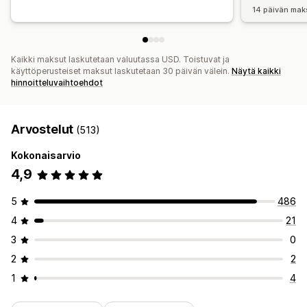
14 päivän mak
Kaikki maksut laskutetaan valuutassa USD. Toistuvat ja
käyttöperusteiset maksut laskutetaan 30 päivän välein.
Näytä kaikki
hinnoitteluvaihtoehdot
Arvostelut
(513)
Kokonaisarvio
4,9
5
486
4
21
3
0
2
2
1
4